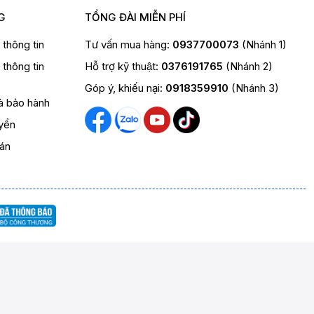
G
TỔNG ĐÀI MIỄN PHÍ
t thông tin
Tư vấn mua hàng:
0937700073
(Nhánh 1)
t thông tin
Hỗ trợ kỹ thuật:
0376191765
(Nhánh 2)
Góp ý, khiếu nại:
0918359910
(Nhánh 3)
và bảo hành
yển
oán