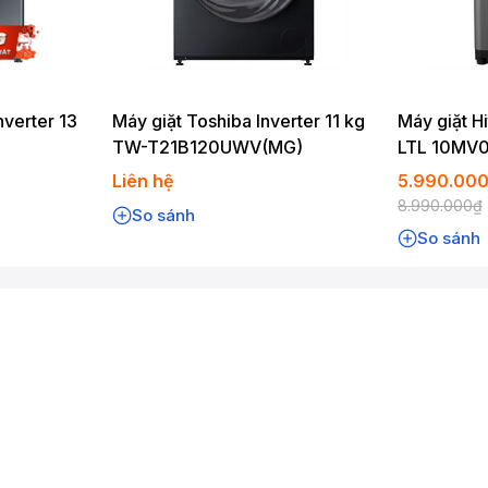
nverter 13
Máy giặt Toshiba Inverter 11 kg
Máy giặt Hi
TW-T21B120UWV(MG)
LTL 10MV
Liên hệ
5.990.00
8.990.000₫
So sánh
So sánh