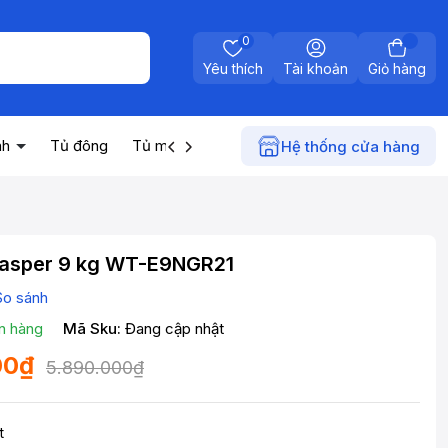
0
Yêu thích
Tài khoản
Giỏ hàng
nh
Tủ đông
Tủ mát
Máy nước nóng
Điện gia dụn
Hệ thống cửa hàng
Casper 9 kg WT-E9NGR21
So sánh
n hàng
Mã Sku:
Đang cập nhật
00₫
5.890.000₫
t