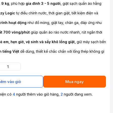
t 9 kg
, phù hợp
gia đình 3 - 5 người
, giặt sạch quần áo hằng
zy Logic
tự điều chỉnh nước, thời gian giặt, tiết kiệm điện và
trình hoạt động
như đồ mỏng, giặt tay, chăn ga, đáp ứng nhu
ắt 700 vòng/phút
giúp quần áo ráo nước nhanh, rút ngắn thời
ẻ em, hẹn giờ, vệ sinh và sấy khô lồng giặt,
giữ máy sạch bền
n tiếng Việt
dễ dùng, thiết kế chắc chắn với lồng thép không gỉ
êm vào giỏ
Mua ngay
hiện có
4
người thêm vào giỏ hàng,
2
người đang xem.