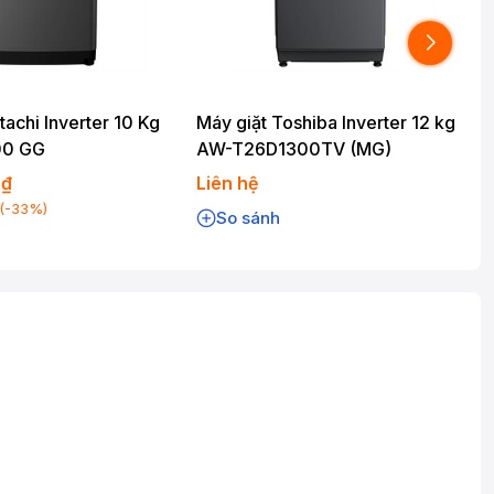
tachi Inverter 10 Kg
Máy giặt Toshiba Inverter 12 kg
M
00 GG
AW-T26D1300TV (MG)
0₫
Liên hệ
L
(-33%)
So sánh