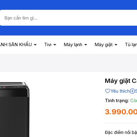
ANH SÂN KHẤU
Tivi
Máy lạnh
Máy giặt
Tủ lạ
Máy giặt 
Yêu thích
Tình trạng:
Cò
3.990.0
Đặc điểm nổi bậ