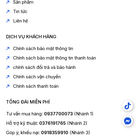
sấy:
Sản phẩm
Khối
Tin tức
lượng
9 Kg
Liên hệ
sấy:
Công
2250 W
suất:
DỊCH VỤ KHÁCH HÀNG
Tốc độ
3 mức độ (dễ ủi/sấy khô/thật khô)
sấy:
Chính sách bảo mật thông tin
Chất
Chính sách bảo mật thông tin thanh toán
liệu
Thép không gỉ
chính sách đổi trả và bảo hành
lồng
sấy:
Chính sách vận chuyển
Số
Chính sách thanh toán
chương
12 chương trình sấy
trình:
ReverseTumbling: Sấy đảo chiều chống nhăn.
TỔNG ĐÀI MIỄN PHÍ
Tính
Hygiene: Chương trình diệt khuẩn chuyên sâu.
năng
ColourCare: Giữ trang phục bền màu lâu hơn.
Tư vấn mua hàng:
0937700073
(Nhánh 1)
sấy:
Extra Anticrease: Tăng cường chống nhăn.
Hỗ trợ kỹ thuật:
0376191765
(Nhánh 2)
Fast Cycles: Chu trình sấy nhanh.
Góp ý, khiếu nại:
0918359910
(Nhánh 3)
Loại