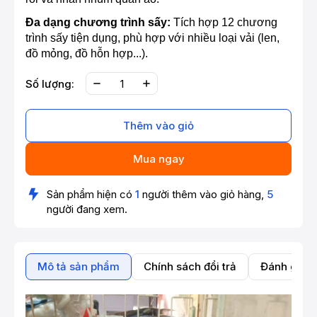
Đa dạng chương trình sấy:
Tích hợp 12 chương
trình sấy tiện dụng, phù hợp với nhiều loại vải (len,
đồ mỏng, đồ hỗn hợp...).
Số lượng:
Thêm vào giỏ
Mua ngay
Sản phẩm hiện có
1
người thêm vào giỏ hàng,
5
người đang xem.
Mô tả sản phẩm
Chính sách đổi trả
Đánh giá 