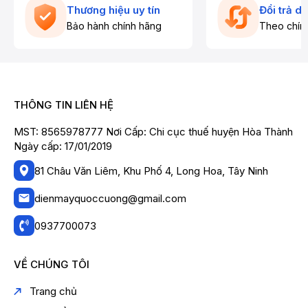
Thương hiệu uy tín
Đổi trả d
Bảo hành chính hãng
Theo chín
Model:
EDV904N3SC
Màu
Xám đen
sắc:
THÔNG TIN LIÊN HỆ
Xuất
Thái Lan
MST: 8565978777 Nơi Cấp: Chi cục thuế huyện Hòa Thành
xứ:
Ngày cấp: 17/01/2019
Năm ra
2024
mắt :
81 Châu Văn Liêm, Khu Phố 4, Long Hoa, Tây Ninh
Thời
gian
dienmayquoccuong@gmail.com
24 Tháng
bảo
hành:
0937700073
Động
cơ dẫn
Curoa
VỀ CHÚNG TÔI
động:
Loại
Trang chủ
máy
Thông hơi