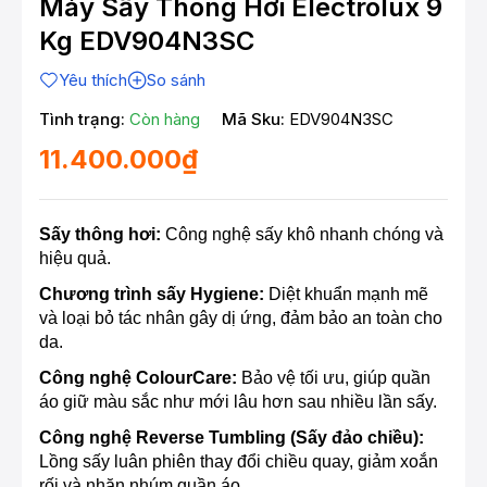
Máy Sấy Thông Hơi Electrolux 9
Kg EDV904N3SC
Yêu thích
So sánh
Tình trạng:
Còn hàng
Mã Sku:
EDV904N3SC
11.400.000₫
Sấy thông hơi:
Công nghệ sấy khô nhanh chóng và
hiệu quả.
Chương trình sấy Hygiene:
Diệt khuẩn mạnh mẽ
và loại bỏ tác nhân gây dị ứng, đảm bảo an toàn cho
da.
Công nghệ ColourCare:
Bảo vệ tối ưu, giúp quần
áo giữ màu sắc như mới lâu hơn sau nhiều lần sấy.
Công nghệ Reverse Tumbling (Sấy đảo chiều):
Lồng sấy luân phiên thay đổi chiều quay, giảm xoắn
rối và nhăn nhúm quần áo.