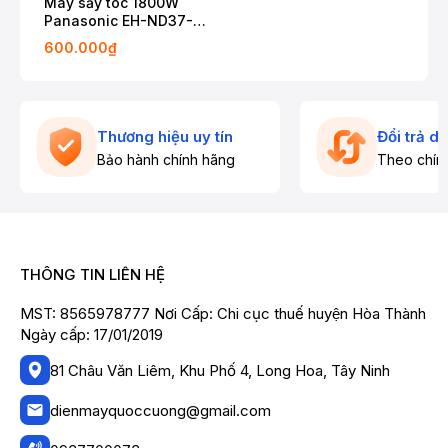
Máy sấy tóc 1800W
Panasonic EH-ND37-
K645
600.000₫
Thương hiệu uy tín
Đổi trả d
Bảo hành chính hãng
Theo chín
THÔNG TIN LIÊN HỆ
MST: 8565978777 Nơi Cấp: Chi cục thuế huyện Hòa Thành
Ngày cấp: 17/01/2019
81 Châu Văn Liêm, Khu Phố 4, Long Hoa, Tây Ninh
dienmayquoccuong@gmail.com