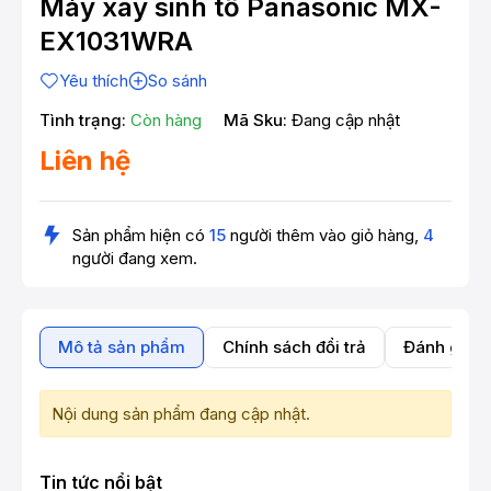
Máy xay sinh tố Panasonic MX-
EX1031WRA
Yêu thích
So sánh
Tình trạng:
Còn hàng
Mã Sku:
Đang cập nhật
Liên hệ
Sản phẩm hiện có
15
người thêm vào giỏ hàng,
4
người đang xem.
Mô tả sản phẩm
Chính sách đổi trả
Đánh giá 
Nội dung sản phẩm đang cập nhật.
Tin tức nổi bật