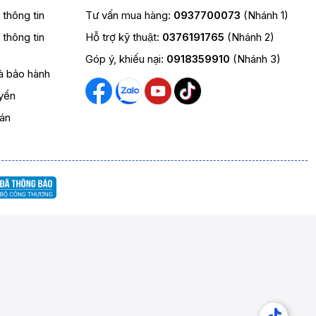
t thông tin
Tư vấn mua hàng:
0937700073
(Nhánh 1)
t thông tin
Hỗ trợ kỹ thuật:
0376191765
(Nhánh 2)
Góp ý, khiếu nại:
0918359910
(Nhánh 3)
và bảo hành
yển
oán