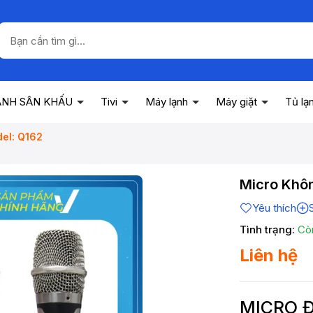
ANH SÂN KHẤU
Tivi
Máy lạnh
Máy giặt
Tủ lạ
el: Q162
Micro Khô
Yêu thích
Tình trạng:
Cò
Liên hệ
MICRO 