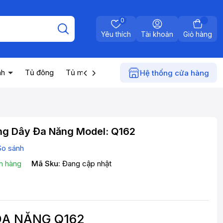
0
Yêu thích
Tài khoản
Giỏ hàng
nh
Tủ đông
Tủ mát
Máy nước nóng
Điện gia dụn
Hệ thống cửa hàng
ng Dây Đa Năng Model: Q162
So sánh
n hàng
Mã Sku:
Đang cập nhật
ĐA NĂNG Q162