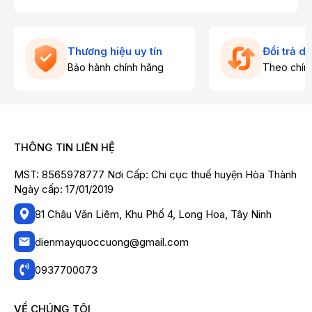
Thương hiệu uy tín
Đổi trả d
Bảo hành chính hãng
Theo chín
THÔNG TIN LIÊN HỆ
MST: 8565978777 Nơi Cấp: Chi cục thuế huyện Hòa Thành
Ngày cấp: 17/01/2019
81 Châu Văn Liêm, Khu Phố 4, Long Hoa, Tây Ninh
dienmayquoccuong@gmail.com
0937700073
VỀ CHÚNG TÔI