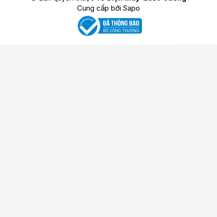
Cung cấp bởi
Sapo
Thu gọn
+
+
+
Xóa tất cả sản
So sánh ngay
Thêm
Thêm
Thêm
phẩm
sản
sản
sản
phẩm
phẩm
phẩm