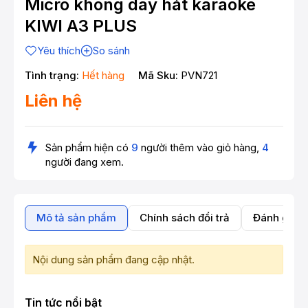
Micro không dây hát karaoke
KIWI A3 PLUS
Yêu thích
So sánh
Tình trạng:
Hết hàng
Mã Sku:
PVN721
Liên hệ
Sản phẩm hiện có
9
người thêm vào giỏ hàng,
4
người đang xem.
Mô tả sản phẩm
Chính sách đổi trả
Đánh giá 
Nội dung sản phẩm đang cập nhật.
Tin tức nổi bật