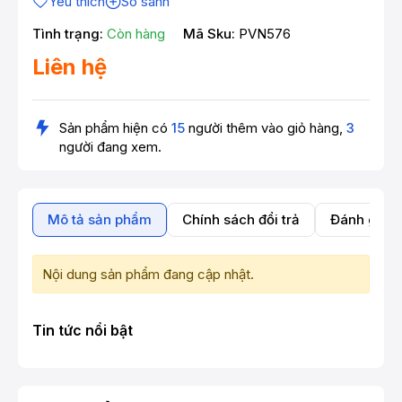
Yêu thích
So sánh
Tình trạng:
Còn hàng
Mã Sku:
PVN576
Liên hệ
Sản phẩm hiện có
15
người thêm vào giỏ hàng,
3
người đang xem.
Mô tả sản phẩm
Chính sách đổi trả
Đánh giá 
Nội dung sản phẩm đang cập nhật.
Tin tức nổi bật