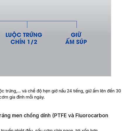
uộc trứng,… và chế độ hẹn giờ nấu 24 tiếng, giữ ấm lên đến 30
cơm gia đình mỗi ngày.
tráng men chống dính (PTFE và Fluorocarbon
 truyền nhiệt đều, nấu cơm chín ngon, tơi xốp hơn.