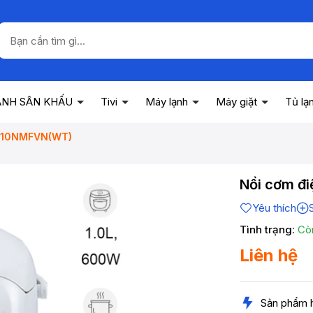
ANH SÂN KHẤU
Tivi
Máy lạnh
Máy giặt
Tủ lạ
RC-10NMFVN(WT)
Nồi cơm đi
Yêu thích
Tình trạng:
Cò
Liên hệ
Sản phẩm 