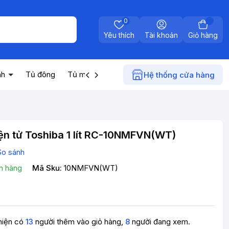
0
Yêu thích
Tài khoản
Giỏ hàng
nh
Tủ đông
Tủ mát
Máy nước nóng
Điện gia dụn
Hệ thống cửa hàng
ện tử Toshiba 1 lít RC-10NMFVN(WT)
So sánh
n hàng
Mã Sku:
10NMFVN(WT)
hiện có
13
người thêm vào giỏ hàng,
8
người đang xem.