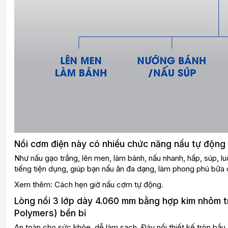
Nồi cơm điện này có nhiều chức năng nấu tự động
Như nấu gạo trắng, lên men, làm bánh, nấu nhanh, hấp, súp, l
tiếng tiện dụng, giúp bạn nấu ăn đa dạng, làm phong phú bữa 
Xem thêm: Cách hẹn giờ nấu cơm tự động.
Lòng nồi 3 lớp dày 4.060 mm bằng hợp kim nhôm 
Polymers) bền bỉ
An toàn cho sức khỏe, dễ làm sạch. Đáy nồi thiết kế tròn bầu,