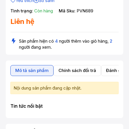
Yêu thích
So sánh
Tình trạng:
Còn hàng
Mã Sku:
PVN689
Liên hệ
Sản phẩm hiện có
4
người thêm vào giỏ hàng,
2
người đang xem.
Mô tả sản phẩm
Chính sách đổi trả
Đánh giá 
Nội dung sản phẩm đang cập nhật.
Tin tức nổi bật