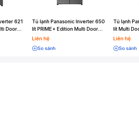
 bạn dễ dàng quan sát thực phẩm.
PKV:
verter 621
Tủ lạnh Panasonic Inverter 650
Tủ lạnh Pa
lti Door
lít PRIME+ Edition Multi Door
lít Multi D
NR-WY720ZMMV
NR-YW59
Liên hệ
Liên hệ
So sánh
So sánh