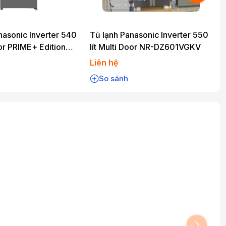
nasonic Inverter 540
Tủ lạnh Panasonic Inverter 550
T
oor PRIME+ Edition
lít Multi Door NR-DZ601VGKV
0YMMV
Liên hệ
L
So sánh