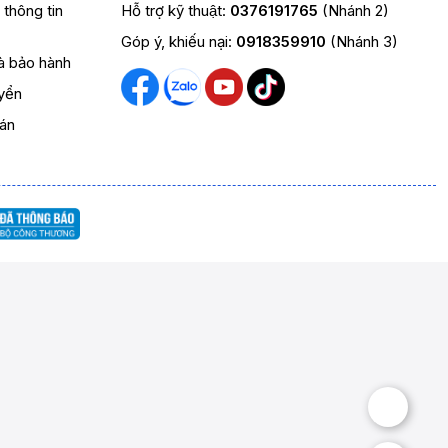
t thông tin
Hỗ trợ kỹ thuật:
0376191765
(Nhánh 2)
Góp ý, khiếu nại:
0918359910
(Nhánh 3)
và bảo hành
yển
oán