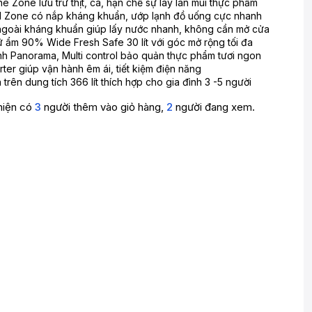
 Zone lưu trữ thịt, cá, hạn chế sự lây lan mùi thực phẩm
l Zone có nắp kháng khuẩn, ướp lạnh đồ uống cực nhanh
ngoài kháng khuẩn giúp lấy nước nhanh, không cần mở cửa
ữ ẩm 90% Wide Fresh Safe 30 lít với góc mở rộng tối đa
nh Panorama, Multi control bảo quản thực phẩm tươi ngon
ter giúp vận hành êm ái, tiết kiệm điện năng
trên dung tích 366 lít thích hợp cho gia đình 3 -5 người
hiện có
3
người thêm vào giỏ hàng,
2
người đang xem.