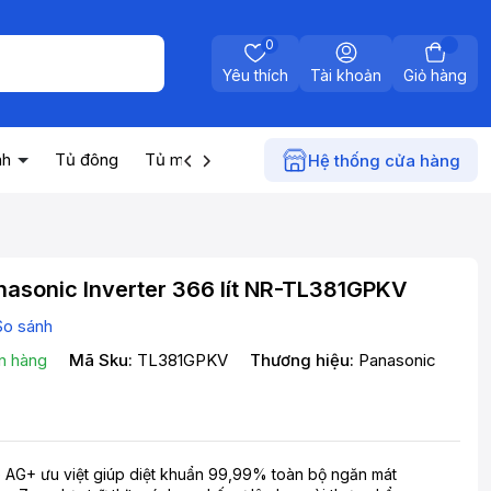
0
Yêu thích
Tài khoản
Giỏ hàng
nh
Tủ đông
Tủ mát
Máy nước nóng
Điện gia dụn
Hệ thống cửa hàng
nasonic Inverter 366 lít NR-TL381GPKV
So sánh
n hàng
Mã Sku:
TL381GPKV
Thương hiệu:
Panasonic
 AG+ ưu việt giúp diệt khuẩn 99,99% toàn bộ ngăn mát