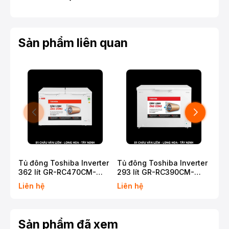
Sản phẩm liên quan
Tủ đông Toshiba Inverter
Tủ đông Toshiba Inverter
Tủ 
362 lít GR-RC470CM-
293 lít GR-RC390CM-
201
PMV(01)
PMV(01)
PMV
Liên hệ
Liên hệ
Liê
Sản phẩm đã xem