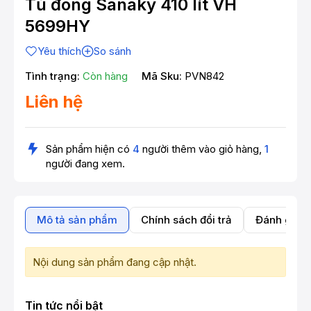
Tủ đông Sanaky 410 lít VH
5699HY
Yêu thích
So sánh
Tình trạng:
Còn hàng
Mã Sku:
PVN842
Liên hệ
Sản phẩm hiện có
4
người thêm vào giỏ hàng,
1
người đang xem.
Mô tả sản phẩm
Chính sách đổi trả
Đánh giá 
Nội dung sản phẩm đang cập nhật.
Tin tức nổi bật