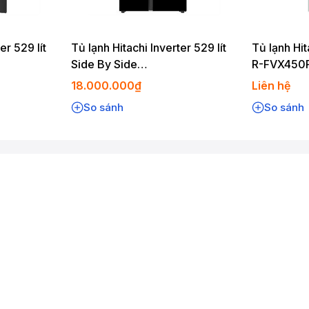
s
)
er 529 lít
Tủ lạnh Hitachi Inverter 529 lít
Tủ lạnh Hit
Side By Side
R-FVX450
itachi Home Appliances
)
HRSN9563DWGBVN
18.000.000₫
Liên hệ
 – 4 cửa (
Hitachi Home Appliances
)
ppliances
)
So sánh
So sánh
ppliances
)
ppliances
)
pliances
)
 Cooling (
Hitachi Home Appliances
)
Hitachi Home Appliances
)
r (
Hitachi Home Appliances
)
 ngăn đông (
Hitachi Home Appliances
)
C×S) (
Hitachi Home Appliances
)
ppliances
)
tachi Home Appliances
)
 Việt Nam) (
Hitachi Home Appliances
)
hi Home Appliances
)
Home Appliances
)