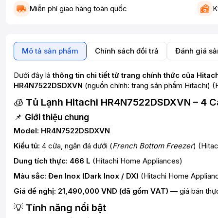
Miễn phí giao hàng toàn quốc
K
Mô tả sản phẩm
Chính sách đổi trả
Đánh giá s
Dưới đây là
thông tin chi tiết từ trang chính thức của Hi
HR4N7522DSDXVN
(nguồn chính: trang sản phẩm Hitachi) (
🧊
Tủ Lạnh Hitachi HR4N7522DSDXVN – 4 C
📌
Giới thiệu chung
Model:
HR4N7522DSDXVN
Kiểu tủ:
4 cửa, ngăn đá dưới (
French Bottom Freezer
) (
Hita
Dung tích thực:
466 L
(
Hitachi Home Appliances
)
Màu sắc:
Đen Inox (Dark Inox / DX)
(
Hitachi Home Applian
Giá đề nghị:
21,490,000 VND (đã gồm VAT)
— giá bán thực 
💡
Tính năng nổi bật