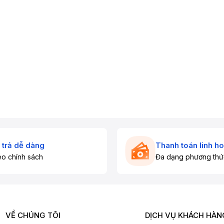
i có dung tích
466 L
, phù hợp cho
gia đình ~4 – 5 người
. Sản
liances
)
itachi Home Appliances
)
e Appliances
)
 Appliances
)
 trả dễ dàng
Thanh toán linh ho
o chính sách
Đa dạng phương thứ
VỀ CHÚNG TÔI
DỊCH VỤ KHÁCH HÀN