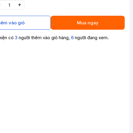
êm vào giỏ
Mua ngay
hiện có
3
người thêm vào giỏ hàng,
6
người đang xem.