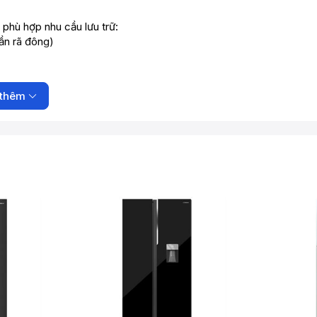
phù hợp nhu cầu lưu trữ:
cần rã đông)
)
ome Appliances
)
thêm
ng khí lạnh nhẹ nhàng, đều khắp ngăn để giữ thực phẩm tươi lâu
liances
)
tachi Home Appliances
)
g và ngăn lạnh giúp duy trì nhiệt độ ổn định (
Hitachi Home
 tác dễ dàng và dễ lau chùi (
Hitachi Home Appliances
)
itachi Home Appliances
)
 điện và giúp dễ quan sát thực phẩm (
Hitachi Home
 dụng tủ trong thời gian dài (
Hitachi Home Appliances
)