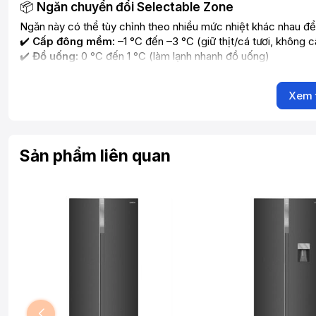
📦
Ngăn chuyển đổi Selectable Zone
Ngăn này có thể tùy chỉnh theo nhiều mức nhiệt khác nhau để 
✔️
Cấp đông mềm:
–1 °C đến –3 °C (giữ thịt/cá tươi, không 
✔️
Đồ uống:
0 °C đến 1 °C (làm lạnh nhanh đồ uống)
✔️
Chill/Meat:
1 °C đến 2 °C (lưu trữ thịt, sữa, thực phẩm khô
✔️
Rau quả:
3 °C đến 5 °C (bảo quản rau củ tươi) (
Hitachi H
Xem 
❄️
Công nghệ làm lạnh & tiện ích
Surround Air Cooling (Làm lạnh vòng cung):
phân phối luồ
hơn, hạn chế lạnh trực tiếp vào thực phẩm (
Hitachi Home App
Sản phẩm liên quan
Máy nén Inverter:
tiết kiệm điện, vận hành êm và bền bỉ (
Hi
Dual Sensing Control:
2 cảm biến nhiệt độc lập cho ngăn đôn
Appliances
)
Bảng điều khiển cảm ứng (Touch Screen Controller):
thao
Mặt sau bằng kim loại:
tăng độ bền và cảm giác cao cấp (
H
Đèn LED chiếu sáng cả ngăn đông và ngăn lạnh:
tiết kiệm
Appliances
)
Chế độ tiết kiệm điện & chế độ đi vắng:
phù hợp khi không sử