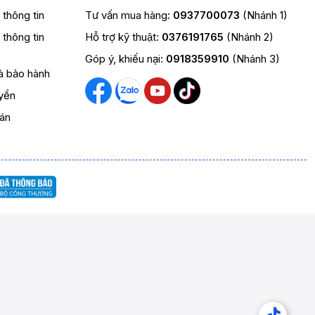
t thông tin
Tư vấn mua hàng:
0937700073
(Nhánh 1)
t thông tin
Hỗ trợ kỹ thuật:
0376191765
(Nhánh 2)
Góp ý, khiếu nại:
0918359910
(Nhánh 3)
và bảo hành
yển
oán