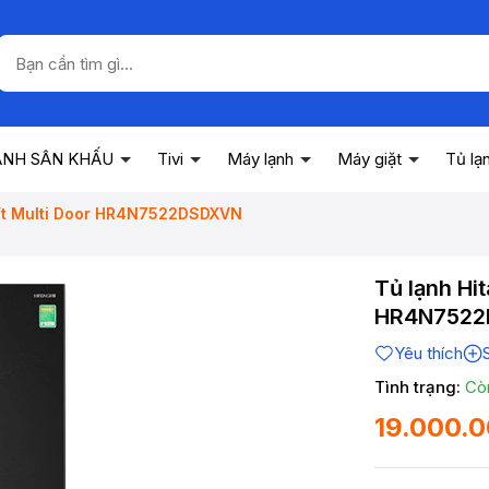
ANH SÂN KHẤU
Tivi
Máy lạnh
Máy giặt
Tủ lạ
 lít Multi Door HR4N7522DSDXVN
Tủ lạnh Hit
HR4N752
Yêu thích
Tình trạng:
Cò
19.000.