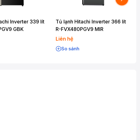
achi Inverter 339 lít
Tủ lạnh Hitachi Inverter 366 lít
T
PGV9 GBK
R-FVX480PGV9 MIR
Liên hệ
L
So sánh