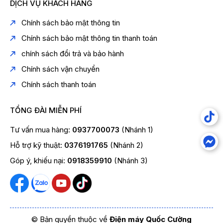
DỊCH VỤ KHÁCH HÀNG
Chất làm lạnh R‑600a:
thân thiện môi trường (không
CFC, không HFC). (
Hitachi Home Appliances
)
Chính sách bảo mật thông tin
📊
Thông số kỹ thuật
Chính sách bảo mật thông tin thanh toán
Thuộc tính
Chi tiết
chính sách đổi trả và bảo hành
Model
R‑FW690PGV7X
Chính sách vận chuyển
Big French – 4 cửa,
Bottom Freezer
Loại tủ
(ngăn đá trên)
Chính sách thanh toán
Dung tích
586 L (Gross) / 540 L (Rated)
Ngăn đá
144 L
TỔNG ĐÀI MIỄN PHÍ
Công nghệ làm
INVERTER × Dual Fan Cooling, Dual
lạnh
Sensing Control
Tư vấn mua hàng:
0937700073
(Nhánh 1)
Fresh Select
Có (chế độ Rau quả & Sữa/Thịt)
Hỗ trợ kỹ thuật:
0376191765
(Nhánh 2)
Lấy nước /
Có
Làm đá
Góp ý, khiếu nại:
0918359910
(Nhánh 3)
Đèn
LED
Khay
Kính cường lực
Khử mùi
Nano Titanium Filter
Chất làm lạnh
R‑600a / No Frost
Năng lượng
⭐5 sao
© Bản quyền thuộc về
Điện máy Quốc Cường