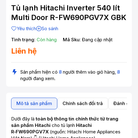
Tủ lạnh Hitachi Inverter 540 lít
Multi Door R-FW690PGV7X GBK
Yêu thích
So sánh
Tình trạng:
Còn hàng
Mã Sku:
Đang cập nhật
Liên hệ
Sản phẩm hiện có
8
người thêm vào giỏ hàng,
8
người đang xem.
Mô tả sản phẩm
Chính sách đổi trả
Đánh giá 
Dưới đây là
toàn bộ thông tin chính thức từ trang
sản phẩm Hitachi
cho tủ lạnh
Hitachi
R‑FW690PGV7X
(nguồn: Hitachi Home Appliances