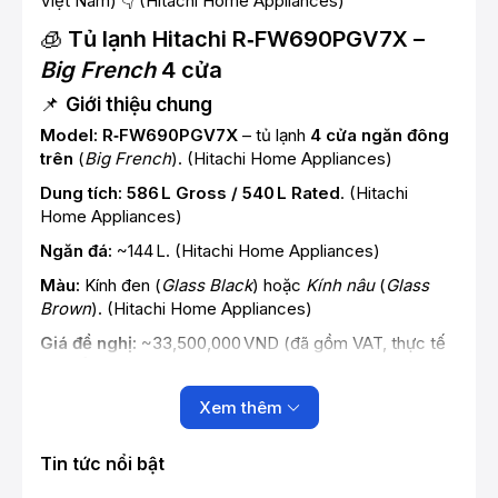
Việt Nam) 👇 (
Hitachi Home Appliances
)
🧊
Tủ lạnh Hitachi R‑FW690PGV7X –
Big French
4 cửa
📌
Giới thiệu chung
Model:
R‑FW690PGV7X
– tủ lạnh
4 cửa ngăn đông
trên
(
Big French
). (
Hitachi Home Appliances
)
Dung tích:
586 L Gross / 540 L Rated
. (
Hitachi
Home Appliances
)
Ngăn đá:
~144 L. (
Hitachi Home Appliances
)
Màu:
Kính đen (
Glass Black
) hoặc
Kính nâu
(
Glass
Brown
). (
Hitachi Home Appliances
)
Giá đề nghị:
~33,500,000 VND (đã gồm VAT, thực tế
có thể khác tại đại lý). (
Hitachi Home Appliances
)
Xuất xứ:
Thái Lan
. (
Hitachi Home Appliances
)
Xem thêm
Tiêu chuẩn năng lượng:
⭐5 sao theo TCVN7828 &
TCVN7829. (
Hitachi Home Appliances
)
Tin tức nổi bật
Tiêu thụ điện:
~447 kWh/năm. (
Hitachi Home