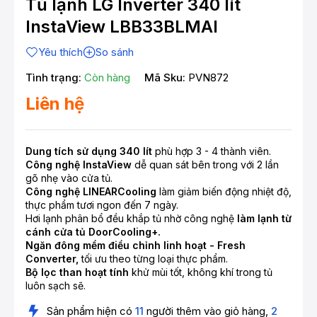
Tủ lạnh LG Inverter 340 lít
InstaView LBB33BLMAI
Yêu thích
So sánh
Tình trạng:
Còn hàng
Mã Sku:
PVN872
Liên hệ
Dung tích sử dụng 340 lít
phù hợp 3 - 4 thành viên.
Công nghệ InstaView
dễ quan sát bên trong với 2 lần
gõ nhẹ vào cửa tủ.
Công nghệ LINEARCooling
làm giảm biến động nhiệt độ,
thực phẩm tươi ngon đến 7 ngày.
Hơi lạnh phân bổ đều khắp tủ nhờ công nghệ
làm lạnh từ
cánh cửa tủ DoorCooling+.
Ngăn đông mềm điều chỉnh linh hoạt - Fresh
Converter,
tối ưu theo từng loại thực phẩm.
Bộ lọc than hoạt tính
khử mùi tốt, không khí trong tủ
luôn sạch sẽ.
Sản phẩm hiện có
11
người thêm vào giỏ hàng,
2