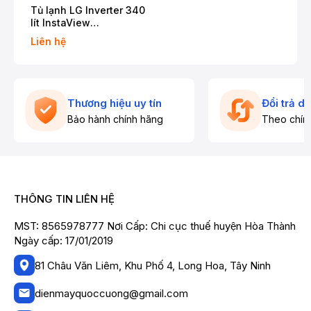
Tủ lạnh LG Inverter 340
lít InstaView
LBB33BLMAI
Liên hệ
Thương hiệu uy tín
Đổi trả d
Bảo hành chính hãng
Theo chín
THÔNG TIN LIÊN HỆ
MST: 8565978777 Nơi Cấp: Chi cục thuế huyện Hòa Thành
Ngày cấp: 17/01/2019
81 Châu Văn Liêm, Khu Phố 4, Long Hoa, Tây Ninh
dienmayquoccuong@gmail.com