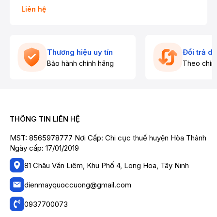
RT234WE
Liên hệ
Thương hiệu uy tín
Đổi trả d
Bảo hành chính hãng
Theo chín
THÔNG TIN LIÊN HỆ
MST: 8565978777 Nơi Cấp: Chi cục thuế huyện Hòa Thành
Ngày cấp: 17/01/2019
81 Châu Văn Liêm, Khu Phố 4, Long Hoa, Tây Ninh
dienmayquoccuong@gmail.com
0937700073