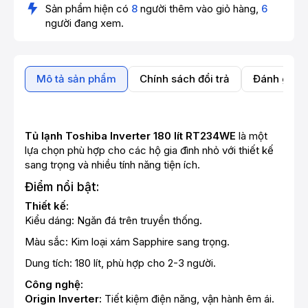
Sản phẩm hiện có
8
người thêm vào giỏ hàng,
6
người đang xem.
Mô tả sản phẩm
Chính sách đổi trả
Đánh giá 
Tủ lạnh Toshiba Inverter 180 lít RT234WE
là một
lựa chọn phù hợp cho các hộ gia đình nhỏ với thiết kế
sang trọng và nhiều tính năng tiện ích.
Điểm nổi bật:
Thiết kế:
Kiểu dáng: Ngăn đá trên truyền thống.
Màu sắc: Kim loại xám Sapphire sang trọng.
Dung tích: 180 lít, phù hợp cho 2-3 người.
Công nghệ:
Origin Inverter:
Tiết kiệm điện năng, vận hành êm ái.