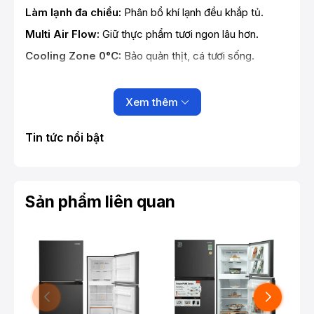
Làm lạnh đa chiều:
Phân bổ khí lạnh đều khắp tủ.
Multi Air Flow:
Giữ thực phẩm tươi ngon lâu hơn.
Cooling Zone 0°C:
Bảo quản thịt, cá tươi sống.
PureBio:
Khử mùi, diệt khuẩn.
Tính năng:
Xem thêm
Ngăn đá lớn: 61 lít.
Ngăn lạnh linh hoạt với nhiều ngăn chứa.
Tin tức nổi bật
Bảng điều khiển dễ sử dụng.
Ưu điểm:
Sản phẩm liên quan
Thiết kế đẹp mắt, phù hợp nhiều không gian bếp.
Tiết kiệm điện năng hiệu quả.
Bảo quản thực phẩm tươi ngon.
Khử mùi, diệt khuẩn tốt.
Nhược điểm:
Dung tích hạn chế, phù hợp gia đình nhỏ.