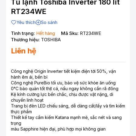
Tủ lạnh Toshiba Inverter 180 lít
RT234WE
Yêu thích
So sánh
Tình trạng:
Hết hàng
Mã Sku:
RT234WE
Thương hiệu:
TOSHIBA
Liên hệ
Công nghệ Origin Inverter tiết kiệm điện tới 50%, vận
hành êm ái, bền bỉ
Công nghệ PureBio tối ưu, bảo vệ sức khỏe ăn uống
0°C bảo quản tốt thịt cá, nấu ngay không cần rã đông
Kệ kính cường lực bền chắc, chịu được vật nặng, di
chuyển linh hoạt
Trang bị đèn LED chiếu sáng, dễ dàng cất/lấy và tìm kiếm
thực phẩm
Thiết kế tay cầm kiếm Katana mạnh mẽ, sắc nét và sang
trọng
màu Sapphire hiện đại, phù hợp mọi không gian