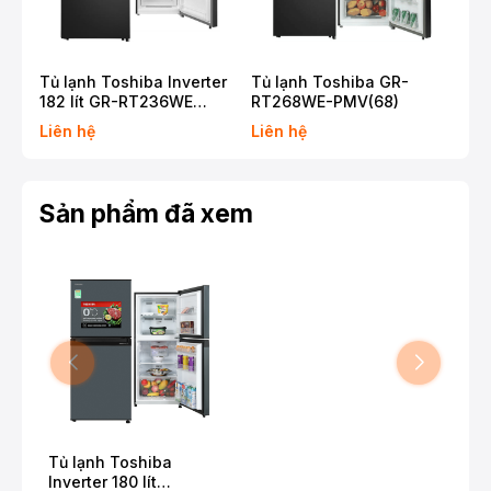
Không có tính năng làm đá tự động.
Bảng điều khiển đơn giản.
Tủ lạnh Toshiba Inverter
Tủ lạnh Toshiba GR-
Tủ 
Tổng kết:
182 lít GR-RT236WE
RT268WE-PMV(68)
240
PMV(68)
PMV
Tủ lạnh Toshiba Inverter 180 lít RT234WE là một sản
Liên hệ
Liên hệ
Liê
phẩm đáng để cân nhắc nếu bạn đang tìm kiếm một
chiếc tủ lạnh nhỏ gọn, tiết kiệm điện và có nhiều tính
năng tiện ích.
Sản phẩm đã xem
Tủ lạnh Toshiba
Inverter 180 lít