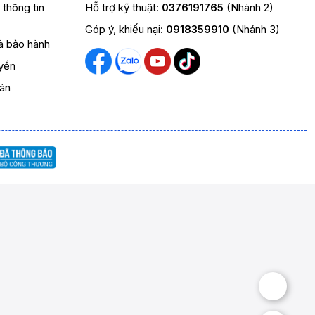
t thông tin
Hỗ trợ kỹ thuật:
0376191765
(Nhánh 2)
Góp ý, khiếu nại:
0918359910
(Nhánh 3)
và bảo hành
yển
oán