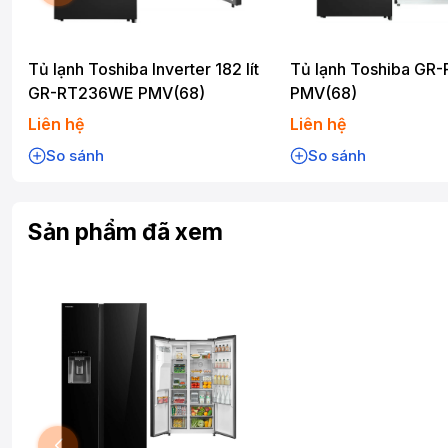
Ngăn đá:
Dung tích lớn, làm đá tự động, nhiều ngăn chứa.
Công nghệ làm lạnh:
Multi Air Flow làm lạnh đều, Origin Inver
Tủ lạnh Toshiba Inverter 182 lít
Tủ lạnh Toshiba GR
Công nghệ bảo quản:
PureAir khử mùi, diệt khuẩn, ngăn Origi
GR-RT236WE PMV(68)
PMV(68)
Tính năng thông minh:
Điều khiển từ xa, làm đá tự động, lấy
Liên hệ
Liên hệ
Tổng kết:
So sánh
So sánh
Tủ lạnh Toshiba Inverter 568 lít RS755WIA là một lựa chọn h
đại, cao cấp và có khả năng bảo quản thực phẩm tốt. Với nhiề
mang đến sự hài lòng cho người sử dụng.
Sản phẩm đã xem