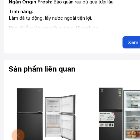
Ngăn Origin Fresh:
Bảo quản rau củ quả tươi lâu.
Tính năng:
Làm đá tự động, lấy nước ngoài tiện lợi.
Điều khiển từ xa qua ứng dụng TSmartLife.
Bảng điều khiển cảm ứng hiện đại.
Xem 
Ưu điểm:
Thiết kế đẹp mắt, sang trọng.
Tiết kiệm điện năng.
Sản phẩm liên quan
Bảo quản thực phẩm tốt.
Nhiều tính năng thông minh.
Dung tích lớn.
Nhược điểm:
Giá thành cao.
Kích thước lớn, có thể không phù hợp với mọi không gian bếp
Tóm tắt các tính năng chính:
Ngăn lạnh:
Dung tích lớn, nhiều ngăn chứa, bảo quản rau củ q