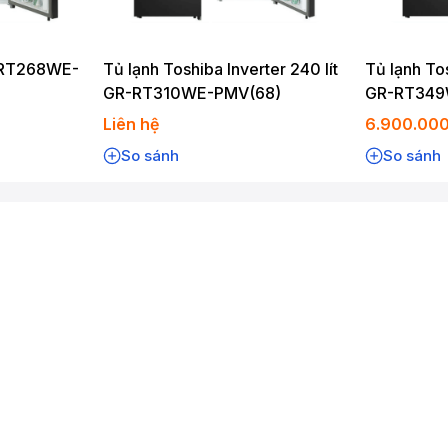
ter tiết kiệm điện.
-RT268WE-
Tủ lạnh Toshiba Inverter 240 lít
Tủ lạnh Tos
n Fresh giữ rau củ tươi.
GR-RT310WE-PMV(68)
GR-RT349
 nước ngoài.
Liên hệ
6.900.00
So sánh
So sánh
oàn hảo cho những gia đình muốn sở hữu một chiếc tủ lạnh hiện
u tính năng thông minh và thiết kế sang trọng, sản phẩm này sẽ