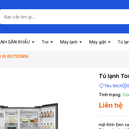
ANH SÂN KHẤU
Tivi
Máy lạnh
Máy giặt
Tủ lạ
8 lít RS755WIA
Tủ lạnh To
Yêu thích
Tình trạng:
Cò
Liên hệ
mặt Kính Đen sa