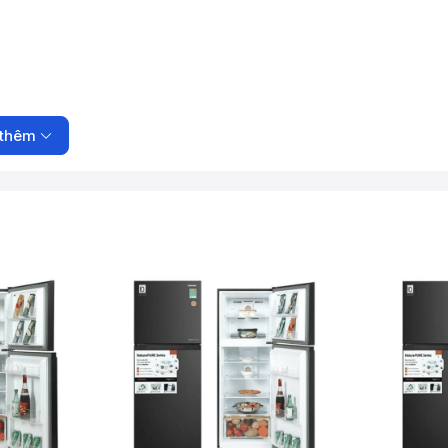
thêm
.
uả tươi ngon.