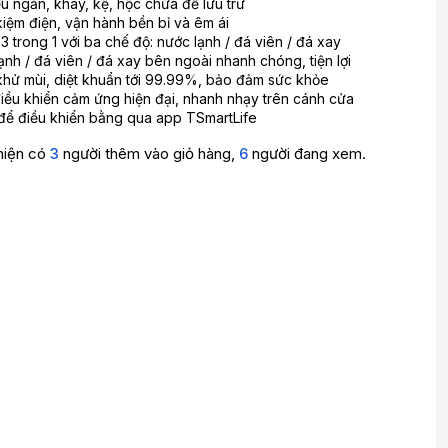
ều ngăn, khay, kệ, hộc chứa để lưu trữ
kiệm điện, vận hành bền bỉ và êm ái
 trong 1 với ba chế độ: nước lạnh / đá viên / đá xay
ạnh / đá viên / đá xay bên ngoài nhanh chóng, tiện lợi
 khử mùi, diệt khuẩn tới 99.99%, bảo đảm sức khỏe
iều khiển cảm ứng hiện đại, nhanh nhạy trên cánh cửa
t để điều khiển bằng qua app TSmartLife
hiện có
3
người thêm vào giỏ hàng,
6
người đang xem.