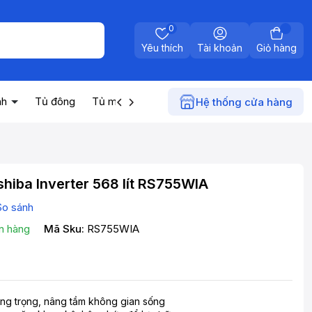
0
Yêu thích
Tài khoản
Giỏ hàng
nh
Tủ đông
Tủ mát
Máy nước nóng
Điện gia dụn
Hệ thống cửa hàng
shiba Inverter 568 lít RS755WIA
So sánh
n hàng
Mã Sku:
RS755WIA
ng trọng, nâng tầm không gian sống