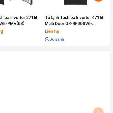
hiba Inverter 271 lít
Tủ lạnh Toshiba Inverter 471 lít
T
WE-PMV(68)
Multi Door GR-RF606WI-
PMV(60)-AG
0₫
Liên hệ
L
So sánh