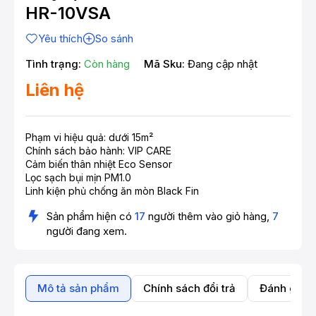
HR-10VSA
Yêu thích
So sánh
Tình trạng:
Còn hàng
Mã Sku:
Đang cập nhật
Liên hệ
Phạm vi hiệu quả: dưới 15m²
Chính sách bảo hành: VIP CARE
Cảm biến thân nhiệt Eco Sensor
Lọc sạch bụi mịn PM1.0
Linh kiện phủ chống ăn mòn Black Fin
Sản phẩm hiện có
17
người thêm vào giỏ hàng,
7
người đang xem.
Mô tả sản phẩm
Chính sách đổi trả
Đánh giá 