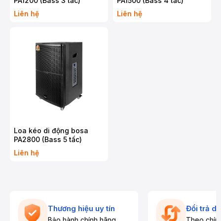
PA1200 (Bass 3 tấc)
PA1500 (Bass 4 tấc)
Liên hệ
Liên hệ
Loa kéo di động bosa
PA2800 (Bass 5 tấc)
Liên hệ
Thương hiệu uy tín
Đổi trả d
Bảo hành chính hãng
Theo chín