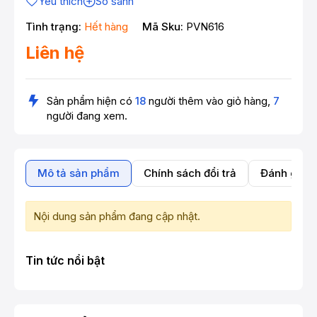
Yêu thích
So sánh
Tình trạng:
Hết hàng
Mã Sku:
PVN616
Liên hệ
Sản phẩm hiện có
18
người thêm vào giỏ hàng,
7
người đang xem.
Mô tả sản phẩm
Chính sách đổi trả
Đánh giá 
Nội dung sản phẩm đang cập nhật.
Tin tức nổi bật