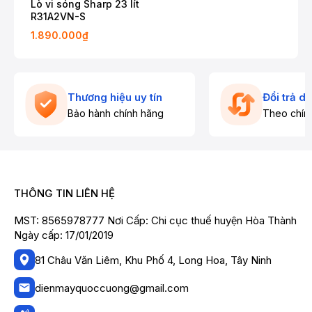
Lò vi sóng Sharp 23 lít
R31A2VN-S
1.890.000₫
Thương hiệu uy tín
Đổi trả d
Bảo hành chính hãng
Theo chín
THÔNG TIN LIÊN HỆ
MST: 8565978777 Nơi Cấp: Chi cục thuế huyện Hòa Thành
Ngày cấp: 17/01/2019
81 Châu Văn Liêm, Khu Phố 4, Long Hoa, Tây Ninh
dienmayquoccuong@gmail.com