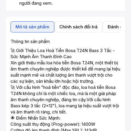
người đang xem.
Mô tả sản phẩm
Chính sách đổi trả
Đánh giá 
Thông tin sản phẩm
🚀 Giới Thiệu Loa Hoả Tiễn Bosa T24N Bass 3 Tấc -
Sức Mạnh Âm Thanh Đỉnh Cao
Xin giới thiệu mẫu loa hỏa tiễn Bosa T24N, một thiết bị
âm thanh chuyên nghiệp được thiết kế để mang lại hiệu
suất mạnh mẽ và chất lượng âm thanh vượt trội cho
các sự kiện, sân khấu lớn hoặc hội trường.
🚀 Với cấu hình "hoả tiễn" độc đáo, loa hoả tiễn Bosa
T24N không chỉ là một chiếc loa, mà là một giải pháp
âm thanh chuyên nghiệp, đáng tin cậy.Với cấu hình
Bass kép 3 tấc (2x12"), loa mang lại hiệu suất vượt trội
và âm thanh rõ ràng, chi tiết.
🌟 Điểm Nhấn Sức Mạnh:
Công suất thụ động (Prog-power): 1400W
Cường độ âm thanh đỉnh (Max SPL): 143dB