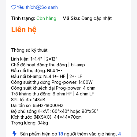
Yêu thích
So sánh
Tình trạng:
Còn hàng
Mã Sku:
Đang cập nhật
Liên hệ
Thông số kỹ thuật
Linh kiện: 1x1.4" | 2x12"
Chế độ hoạt động: thụ động | bl-amp
Đầu nối thụ động: NL4 1+-
Đầu nối bl-amp: NL4 1+- HF | 2+- LF
Công suất thụ động Prog-power: 1400W
Công suất khuếch đại Prog-power: 4 ohm
Trở kháng thụ động: 8 ohm HF | 4 ohm LF
SPL tối đa: 143dB
Dải tần số: 65Hz-18000Hz
Độ phủ sóng (HxV): 60°x40° hoặc 90°x50°
Kích thước (NXSXC): 44x44x70cm
Trọng lượng: 34kg
Sản phẩm hiện có
18
người thêm vào giỏ hàng,
4