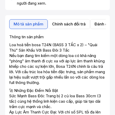
người đang xem.
Mô tả sản phẩm
Chính sách đổi trả
Đánh giá 
Thông tin sản phẩm
Loa hoả tiễn bosa T24N (BASS 3 TẤC x 2) – "Quái
Thú" Sân Khấu Với Bass Đôi 3 Tấc
Nếu bạn đang tìm kiếm một dòng loa có khả năng
"phóng" âm thanh đi cực xa với áp lực âm thanh khủng
khiếp cho các sự kiện lớn, Bosa T24N chính là câu trả
lời. Với cấu trúc loa hỏa tiễn đặc trưng, sản phẩm mang
lại hiệu suất vượt trội gấp nhiều lần so với các dòng loa
full thông thường.
🚀 Những Đặc Điểm Nổi Bật
Sức Mạnh Bass Đôi: Trang bị 2 củ loa Bass 30cm (3
tấc) cùng hệ thống linh kiện cao cấp, giúp tái tạo dải
trầm cực mạnh và chắc.
Áp Lực Âm Thanh Cực Đại: Với chỉ số SPL tối đa lên