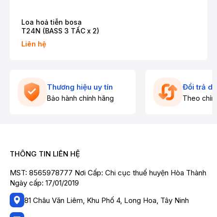
chuyên nghiệp.
Loa hoả tiễn bosa
T24N (BASS 3 TẤC x 2)
Liên hệ
Thương hiệu uy tín
Đổi trả d
Bảo hành chính hãng
Theo chín
THÔNG TIN LIÊN HỆ
MST: 8565978777 Nơi Cấp: Chi cục thuế huyện Hòa Thành
Ngày cấp: 17/01/2019
81 Châu Văn Liêm, Khu Phố 4, Long Hoa, Tây Ninh