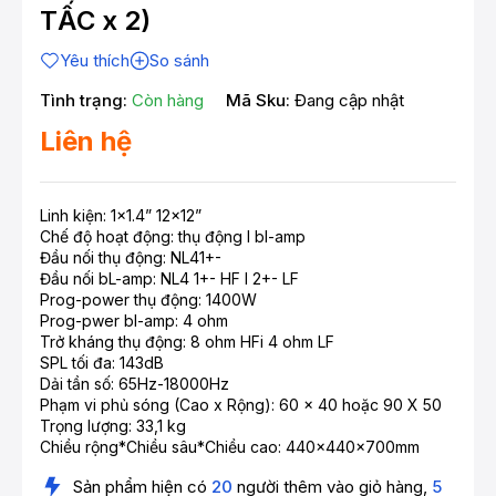
TẤC x 2)
Yêu thích
So sánh
Tình trạng:
Còn hàng
Mã Sku:
Đang cập nhật
Liên hệ
Linh kiện: 1x1.4” 12x12”
Chế độ hoạt động: thụ động l bl-amp
Đầu nối thụ động: NL41+-
Đầu nối bL-amp: NL4 1+- HF I 2+- LF
Prog-power thụ động: 1400W
Prog-pwer bl-amp: 4 ohm
Trở kháng thụ động: 8 ohm HFi 4 ohm LF
SPL tối đa: 143dB
Dải tần số: 65Hz-18000Hz
Phạm vi phủ sóng (Cao x Rộng): 60 x 40 hoặc 90 X 50
Trọng lượng: 33,1 kg
Chiều rộng*Chiều sâu*Chiều cao: 440x440x700mm
Sản phẩm hiện có
20
người thêm vào giỏ hàng,
5