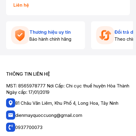
Liên hệ
Thương hiệu uy tín
Đổi trả d
Bảo hành chính hãng
Theo chín
THÔNG TIN LIÊN HỆ
MST: 8565978777 Nơi Cấp: Chi cục thuế huyện Hòa Thành
Ngày cấp: 17/01/2019
81 Châu Văn Liêm, Khu Phố 4, Long Hoa, Tây Ninh
dienmayquoccuong@gmail.com
0937700073