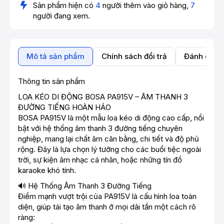
Sản phẩm hiện có
4
người thêm vào giỏ hàng,
7
người đang xem.
Mô tả sản phẩm
Chính sách đổi trả
Đánh giá 
Thông tin sản phẩm
LOA KÉO DI ĐỘNG BOSA PA915V – ÂM THANH 3
ĐƯỜNG TIẾNG HOÀN HẢO
BOSA PA915V là một mẫu loa kéo di động cao cấp, nổi
bật với hệ thống âm thanh 3 đường tiếng chuyên
nghiệp, mang lại chất âm cân bằng, chi tiết và độ phủ
rộng. Đây là lựa chọn lý tưởng cho các buổi tiệc ngoài
trời, sự kiện âm nhạc cá nhân, hoặc những tín đồ
karaoke khó tính.
🔊 Hệ Thống Âm Thanh 3 Đường Tiếng
Điểm mạnh vượt trội của PA915V là cấu hình loa toàn
diện, giúp tái tạo âm thanh ở mọi dải tần một cách rõ
ràng: