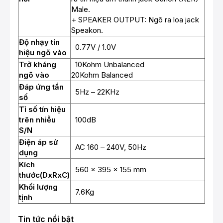
Male.
+ SPEAKER OUTPUT: Ngõ ra loa jack
Speakon.
Độ nhạy tín
0.77V / 1.0V
hiệu ngõ vào
Trở kháng
10Kohm Unbalanced
ngõ vào
20Kohm Balanced
Đáp ứng tần
5Hz – 22KHz
số
Tỉ số tín hiệu
trên nhiễu
100dB
S/N
Điện áp sử
AC 160 – 240V, 50Hz
dụng
Kích
560 x 395 x 155 mm
thước(DxRxC)
Khối lượng
7.6Kg
tịnh
Tin tức nổi bật