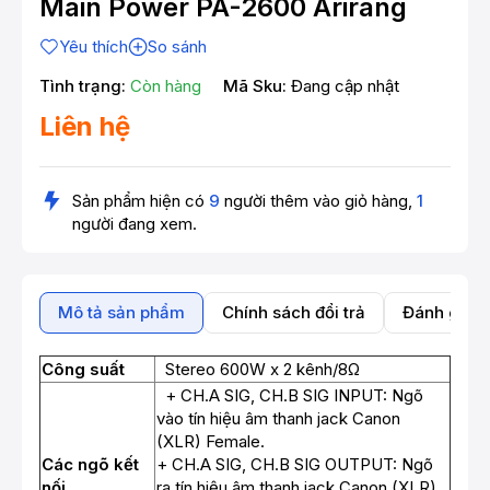
Main Power PA-2600 Arirang
Yêu thích
So sánh
Tình trạng:
Còn hàng
Mã Sku:
Đang cập nhật
Liên hệ
Sản phẩm hiện có
9
người thêm vào giỏ hàng,
1
người đang xem.
Mô tả sản phẩm
Chính sách đổi trả
Đánh giá 
Công suất
Stereo 600W x 2 kênh/8Ω
+ CH.A SIG, CH.B SIG INPUT: Ngõ
vào tín hiệu âm thanh jack Canon
(XLR) Female.
Các ngõ kết
+ CH.A SIG, CH.B SIG OUTPUT: Ngõ
nối
ra tín hiệu âm thanh jack Canon (XLR)