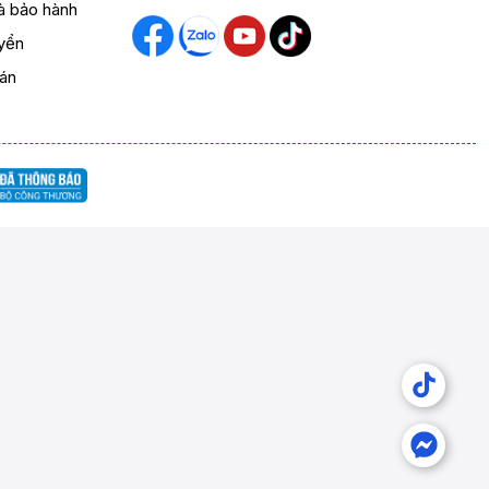
và bảo hành
yển
oán