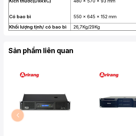
Kích thước(DxRxC)
480 x 570 x 93 mm
Có bao bì
550 x 645 x 152 mm
Khối lượng tịnh/ có bao bì
26,7Kg/29Kg
Sản phẩm liên quan