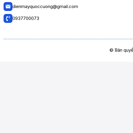
dienmayquoccuong@gmail.com
0937700073
© Bản quyề