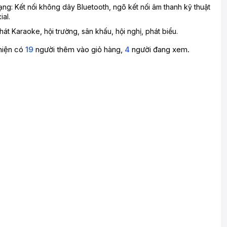
ng: Kết nối không dây Bluetooth, ngõ kết nối âm thanh kỹ thuật
ial.
át Karaoke, hội trường, sân khấu, hội nghị, phát biểu.
hiện có
19
người thêm vào giỏ hàng,
4
người đang xem.