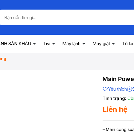
ANH SÂN KHẤU
Tivi
Máy lạnh
Máy giặt
Tủ lạ
ang
Main Powe
Yêu thích
Tình trạng:
Cò
Liên hệ
– Main công su