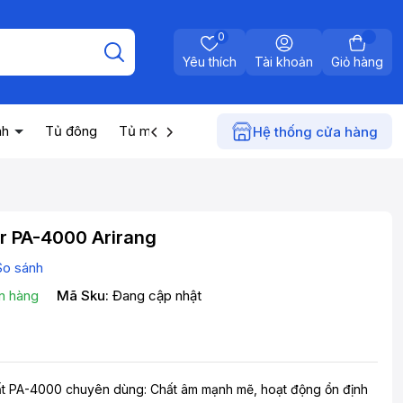
0
Yêu thích
Tài khoản
Giỏ hàng
nh
Tủ đông
Tủ mát
Máy nước nóng
Điện gia dụn
Hệ thống cửa hàng
r PA-4000 Arirang
So sánh
n hàng
Mã Sku:
Đang cập nhật
ất PA-4000 chuyên dùng: Chất âm mạnh mẽ, hoạt động ổn định