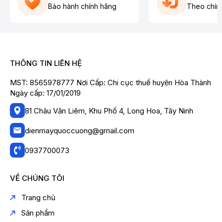
Bảo hành chính hãng
Theo chín
THÔNG TIN LIÊN HỆ
MST: 8565978777 Nơi Cấp: Chi cục thuế huyện Hòa Thành
Ngày cấp: 17/01/2019
81 Châu Văn Liêm, Khu Phố 4, Long Hoa, Tây Ninh
dienmayquoccuong@gmail.com
0937700073
VỀ CHÚNG TÔI
Trang chủ
Sản phẩm