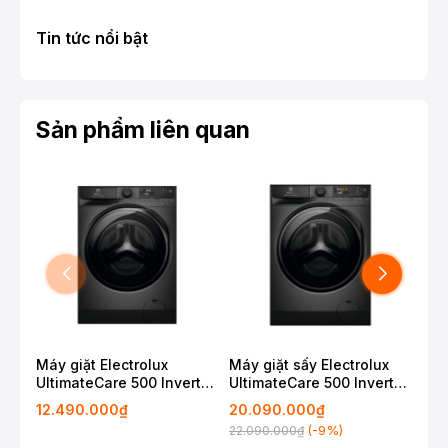
Tin tức nổi bật
Sản phẩm liên quan
Máy giặt Electrolux
Máy giặt sấy Electrolux
Máy
UltimateCare 500 Inverter
UltimateCare 500 Inverter
Ult
11 kg EWF1143P5SC
13 kg EWW1343P5SC
13 
12.490.000₫
20.090.000₫
14
(-9%)
22.090.000₫
15.