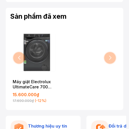
Sản phẩm đã xem
Máy giặt Electrolux
UltimateCare 700
Inverter 11 kg
15.600.000₫
EWF1143R7SC
(-12%)
17.690.000₫
Thương hiệu uy tín
Đổi trả d