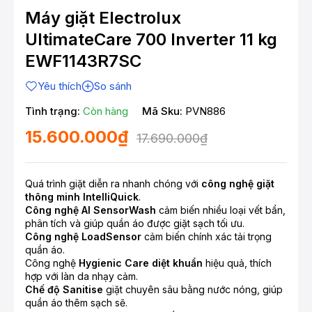
Máy giặt Electrolux
UltimateCare 700 Inverter 11 kg
EWF1143R7SC
Yêu thích
So sánh
Tình trạng:
Còn hàng
Mã Sku:
PVN886
15.600.000₫
17.690.000₫
Quá trình giặt diễn ra nhanh chóng với
công nghệ giặt
thông minh IntelliQuick
.
Công nghệ AI SensorWash
cảm biến nhiều loại vết bẩn,
phân tích và giúp quần áo được giặt sạch tối ưu.
Công nghệ LoadSensor
cảm biến chính xác tải trọng
quần áo.
Công nghệ
Hygienic Care diệt khuẩn
hiệu quả, thích
hợp với làn da nhạy cảm.
Chế độ Sanitise
giặt chuyên sâu bằng nước nóng, giúp
quần áo thêm sạch sẽ.