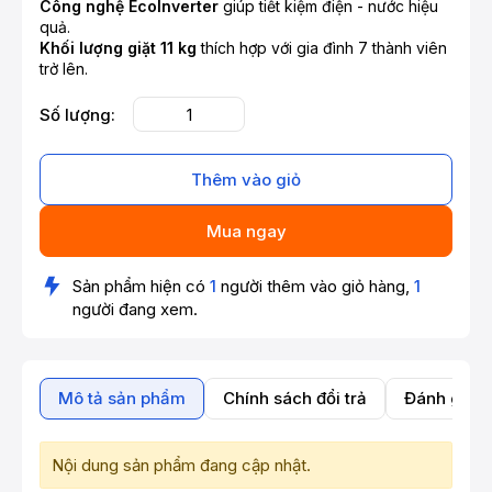
Công nghệ EcoInverter
giúp tiết kiệm điện - nước hiệu
quả.
Khối lượng giặt 11 kg
thích hợp với gia đình 7 thành viên
trở lên.
Số lượng:
Thêm vào giỏ
Mua ngay
Sản phẩm hiện có
1
người thêm vào giỏ hàng,
1
người đang xem.
Mô tả sản phẩm
Chính sách đổi trả
Đánh giá 
Nội dung sản phẩm đang cập nhật.