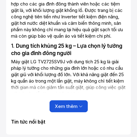
hợp cho các gia đình đông thành viên hoặc các tiệm
giặt là, với khối lượng giặt khổng lồ. Được trang bị các
công nghệ tiên tiến như Inverter tiết kiệm điện năng,
giặt hơi nước diệt khuẩn và cảm biến thông minh, sản
phẩm này không chỉ mang lại hiệu quả giặt sạch tối ưu
mà còn giúp bảo vệ quần áo và tiết kiệm chi phí.
1.
Dung tích khủng 25 kg – Lựa chọn lý tưởng
cho gia đình đông người
Máy giặt LG TV2725SV9J với dung tích 25 kg là giải
pháp lý tưởng cho những gia đình lớn hoặc có nhu cầu
giặt giũ với khối lượng đồ lớn. Với khả năng giặt đến 25
kg quần áo trong một lần giặt, máy không chỉ tiết kiệm
thời gian mà còn giảm tần suất giặt, giúp công việc giặt
giũ trở nên dễ dàng và tiện lợi hơn.
2.
Công nghệ Inverter tiết kiệm điện năng
Xem thêm
vượt trội
Máy giặt được trang bị công nghệ Inverter tiên tiến,
Tin tức nổi bật
giúp điều chỉnh động cơ máy giặt hoạt động tối ưu, tiết
kiệm điện năng mà vẫn đảm bảo hiệu suất giặt mạnh