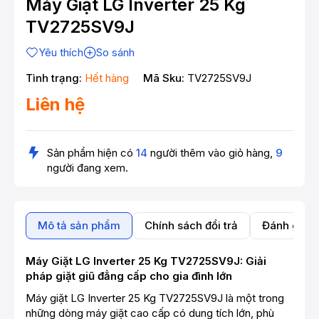
Máy Giặt LG Inverter 25 Kg
TV2725SV9J
Yêu thích
So sánh
Tình trạng:
Hết hàng
Mã Sku:
TV2725SV9J
Liên hệ
Sản phẩm hiện có
14
người thêm vào giỏ hàng,
9
người đang xem.
Mô tả sản phẩm
Chính sách đổi trả
Đánh giá 
Máy Giặt LG Inverter 25 Kg TV2725SV9J: Giải
pháp giặt giũ đẳng cấp cho gia đình lớn
Máy giặt LG Inverter 25 Kg TV2725SV9J là một trong
những dòng máy giặt cao cấp có dung tích lớn, phù