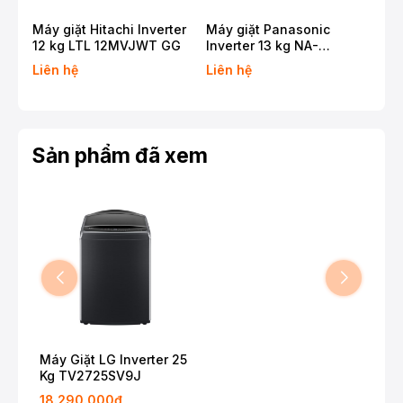
Máy giặt Hitachi Inverter
Máy giặt Panasonic
Máy
12 kg LTL 12MVJWT GG
Inverter 13 kg NA-
11 
26CVX1AVT
T2
Liên hệ
Liên hệ
Liê
Sản phẩm đã xem
Máy Giặt LG Inverter 25
Kg TV2725SV9J
18.290.000₫