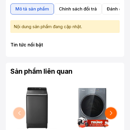
Mô tả sản phẩm
Chính sách đổi trả
Đánh giá 
Nội dung sản phẩm đang cập nhật.
Tin tức nổi bật
Sản phẩm liên quan