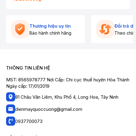
Thương hiệu uy tín
Đổi trả d
Bảo hành chính hãng
Theo chín
THÔNG TIN LIÊN HỆ
MST: 8565978777 Nơi Cấp: Chi cục thuế huyện Hòa Thành
Ngày cấp: 17/01/2019
81 Châu Văn Liêm, Khu Phố 4, Long Hoa, Tây Ninh
dienmayquoccuong@gmail.com
0937700073