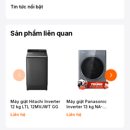
Tin tức nổi bật
Sản phẩm liên quan
Máy giặt Hitachi Inverter
Máy giặt Panasonic
Máy
12 kg LTL 12MVJWT GG
Inverter 13 kg NA-
11 
26CVX1AVT
T2
Liên hệ
Liên hệ
Liê