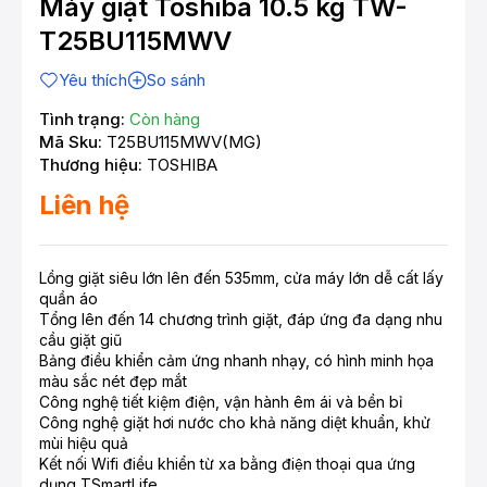
Máy giặt Toshiba 10.5 kg TW-
T25BU115MWV
Yêu thích
So sánh
Tình trạng:
Còn hàng
Mã Sku:
T25BU115MWV(MG)
Thương hiệu:
TOSHIBA
Liên hệ
Lồng giặt siêu lớn lên đến 535mm, cửa máy lớn dễ cất lấy
quần áo
Tổng lên đến 14 chương trình giặt, đáp ứng đa dạng nhu
cầu giặt giũ
Bảng điều khiển cảm ứng nhanh nhạy, có hình minh họa
màu sắc nét đẹp mắt
Công nghệ tiết kiệm điện, vận hành êm ái và bền bỉ
Công nghệ giặt hơi nước cho khả năng diệt khuẩn, khử
mùi hiệu quả
Kết nối Wifi điều khiển từ xa bằng điện thoại qua ứng
dụng TSmartLife