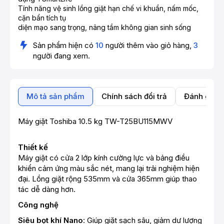
Tính năng vệ sinh lồng giặt hạn chế vi khuẩn, nấm mốc,
cặn bẩn tích tụ
diện mạo sang trọng, nâng tầm không gian sinh sống
Sản phẩm hiện có
10
người thêm vào giỏ hàng,
3
người đang xem.
Mô tả sản phẩm
Chính sách đổi trả
Đánh giá 
Máy giặt Toshiba 10.5 kg TW-T25BU115MWV
Thiết kế
Máy giặt có cửa 2 lớp kính cường lực và bảng điều
khiển cảm ứng màu sắc nét, mang lại trải nghiệm hiện
đại. Lồng giặt rộng 535mm và cửa 365mm giúp thao
tác dễ dàng hơn.
Công nghệ
Siêu bọt khí Nano
: Giúp giặt sạch sâu, giảm dư lượng