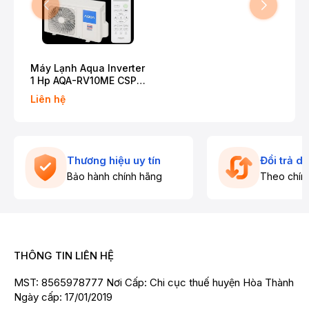
Máy Lạnh Aqua Inverter
1 Hp AQA-RV10ME CSPF
4.81
Liên hệ
Thương hiệu uy tín
Đổi trả d
Bảo hành chính hãng
Theo chín
THÔNG TIN LIÊN HỆ
MST: 8565978777 Nơi Cấp: Chi cục thuế huyện Hòa Thành
Ngày cấp: 17/01/2019