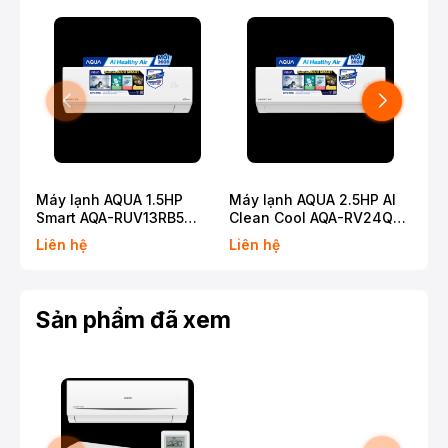
Máy lạnh AQUA 1.5HP
Máy lạnh AQUA 2.5HP AI
Máy
Smart AQA-RUV13RB5
Clean Cool AQA-RV24QE
Cle
(2026)
(2026)
(20
Liên hệ
Liên hệ
Liê
Sản phẩm đã xem