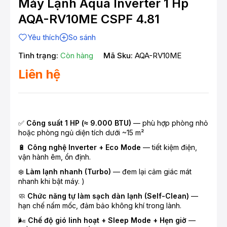
Máy Lạnh Aqua Inverter 1 Hp
AQA-RV10ME CSPF 4.81
Yêu thích
So sánh
Tình trạng:
Còn hàng
Mã Sku:
AQA-RV10ME
Liên hệ
✅
Công suất 1 HP (≈ 9.000 BTU)
— phù hợp phòng nhỏ
hoặc phòng ngủ diện tích dưới ~15 m²
🔋
Công nghệ Inverter + Eco Mode
— tiết kiệm điện,
vận hành êm, ổn định.
❄️
Làm lạnh nhanh (Turbo)
— đem lại cảm giác mát
nhanh khi bật máy. )
🧼
Chức năng tự làm sạch dàn lạnh (Self-Clean)
—
hạn chế nấm mốc, đảm bảo không khí trong lành.
🌬️
Chế độ gió linh hoạt + Sleep Mode + Hẹn giờ
—