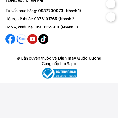
TỔNG ĐÀI MIỄN PHÍ
Tư vấn mua hàng:
0937700073
(Nhánh 1)
Hỗ trợ kỹ thuật:
0376191765
(Nhánh 2)
Góp ý, khiếu nại:
0918359910
(Nhánh 3)
© Bản quyền thuộc về
Điện máy Quốc Cường
Cung cấp bởi
Sapo
Thu gọn
+
+
+
Xóa tất cả sản
So sánh ngay
Thêm
Thêm
Thêm
phẩm