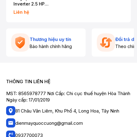
Inverter 2.5 HP
HIC24TMM-6
Liên hệ
Thương hiệu uy tín
Đổi trả d
Bảo hành chính hãng
Theo chín
THÔNG TIN LIÊN HỆ
MST: 8565978777 Nơi Cấp: Chi cục thuế huyện Hòa Thành
Ngày cấp: 17/01/2019
81 Châu Văn Liêm, Khu Phố 4, Long Hoa, Tây Ninh
dienmayquoccuong@gmail.com
0937700073