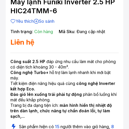
Máy lạnh Funiki Inverter 2.5 HP
HIC24TMM-6
Yêu thích
So sánh
Tình trạng:
Còn hàng
Mã Sku:
Đang cập nhật
Liên hệ
Công suất 2.5 HP
đáp ứng nhu cầu làm mát cho phòng
có diện tích khoảng 30 - 40m².
Công nghệ Turbo+
hỗ trợ làm lạnh nhanh khi mới bật
máy.
Tiết kiệm điện năng hiệu quả cùng
công nghệ Inverter
kết hợp Eco.
Đảo gió lên xuống trái phải tự động
phân bổ luồng khí
mát đều khắp phòng.
Trang bị đa dạng tiện ích:
màn hình hiển thị nhiệt độ
trên dàn lạnh, chức năng tự chẩn đoán lỗi, tự làm
sạch,...
Sản phẩm hiện có
15
người thêm vào giỏ hàng,
8