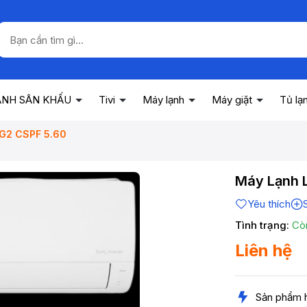
ANH SÂN KHẤU
Tivi
Máy lạnh
Máy giặt
Tủ lạ
9G2 CSPF 5.60
Máy Lạnh L
Yêu thích
Tình trạng:
Cò
Liên hệ
Sản phẩm 