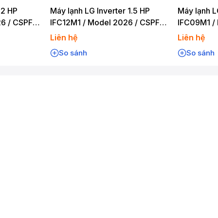
 2 HP
Máy lạnh LG Inverter 1.5 HP
Máy lạnh L
6 / CSPF
IFC12M1 / Model 2026 / CSPF
IFC09M1 /
4.30
4.30
Liên hệ
Liên hệ
So sánh
So sánh