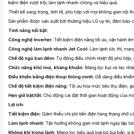
kiệm điện vượt trội, làm lạnh nhanh chóng và hiệu quả.
Thiết kế sang trọng, tinh tế, phù hợp với mọi không gian nội th
Sản phẩm được sản xuất bởi thương hiệu LG uy tín, đảm bảo c
Tính năng nổi bật:
Công nghệ Inverter:
Tiết kiệm điện năng tối ưu, vận hành êm á
Công nghệ làm lạnh nhanh Jet Cool:
Làm lạnh tức thì, man
Chế độ ngủ ban đêm:
Tự động điều chỉnh nhiệt độ phù hợp, 
Chức năng khử mùi, kháng khuẩn:
Màng lọc bụi và tác nhân
Điều khiển bằng điện thoại thông minh:
Dễ dàng điều khiển
Chế độ tiết kiệm điện năng:
Tối ưu hóa mức tiêu thụ điện, giú
Hẹn giờ bật/tắt:
Chủ động cài đặt thời gian hoạt động của máy, 
Lợi ích:
Tiết kiệm điện:
Giảm thiểu chi phí tiền điện hàng tháng nhờ cô
Làm lạnh nhanh:
Tận hưởng không gian mát lạnh ngay lập tức
Không khí trong lành:
Màng lọc hiệu quả loại bỏ bụi bẩn, vi 