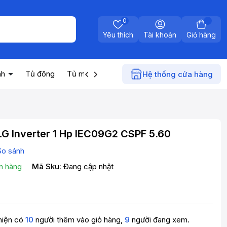
0
Yêu thích
Tài khoản
Giỏ hàng
nh
Tủ đông
Tủ mát
Máy nước nóng
Điện gia dụn
Hệ thống cửa hàng
G Inverter 1 Hp IEC09G2 CSPF 5.60
So sánh
n hàng
Mã Sku:
Đang cập nhật
hiện có
10
người thêm vào giỏ hàng,
9
người đang xem.