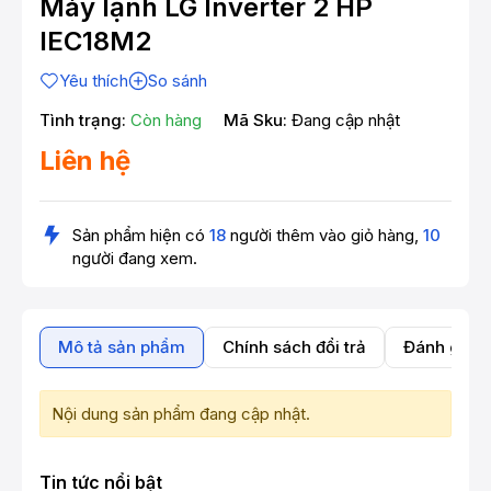
Máy lạnh LG Inverter 2 HP
IEC18M2
Yêu thích
So sánh
Tình trạng:
Còn hàng
Mã Sku:
Đang cập nhật
Liên hệ
Sản phẩm hiện có
18
người thêm vào giỏ hàng,
10
người đang xem.
Mô tả sản phẩm
Chính sách đổi trả
Đánh giá 
Nội dung sản phẩm đang cập nhật.
Tin tức nổi bật