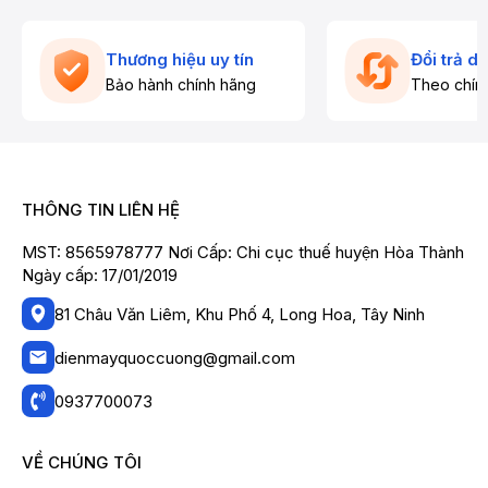
Thương hiệu uy tín
Đổi trả d
Bảo hành chính hãng
Theo chín
THÔNG TIN LIÊN HỆ
MST: 8565978777 Nơi Cấp: Chi cục thuế huyện Hòa Thành
Ngày cấp: 17/01/2019
81 Châu Văn Liêm, Khu Phố 4, Long Hoa, Tây Ninh
dienmayquoccuong@gmail.com
0937700073
VỀ CHÚNG TÔI