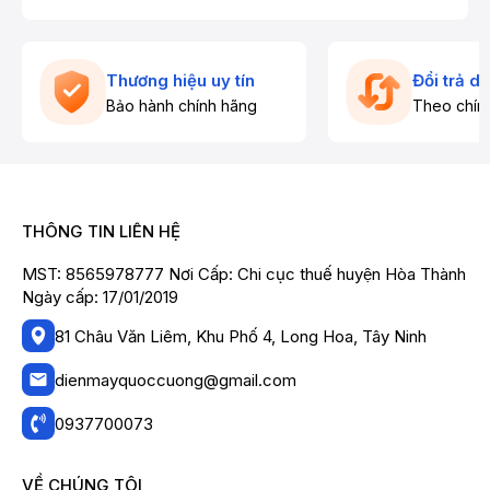
Thương hiệu uy tín
Đổi trả d
Bảo hành chính hãng
Theo chín
THÔNG TIN LIÊN HỆ
MST: 8565978777 Nơi Cấp: Chi cục thuế huyện Hòa Thành
Ngày cấp: 17/01/2019
81 Châu Văn Liêm, Khu Phố 4, Long Hoa, Tây Ninh
dienmayquoccuong@gmail.com
0937700073
VỀ CHÚNG TÔI