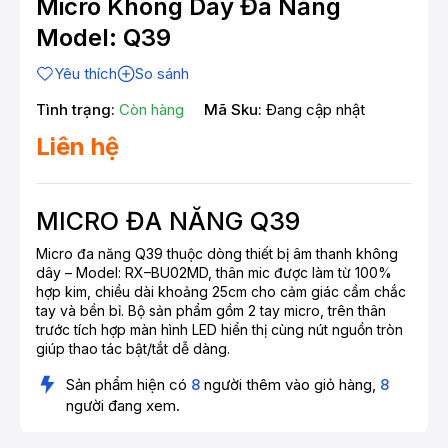
Micro Không Dây Đa Năng
Model: Q39
Yêu thích
So sánh
Tình trạng:
Còn hàng
Mã Sku:
Đang cập nhật
Liên hệ
MICRO ĐA NĂNG Q39
Micro đa năng Q39 thuộc dòng thiết bị âm thanh không
dây – Model: RX–BU02MD, thân mic được làm từ 100%
hợp kim, chiều dài khoảng 25cm cho cảm giác cầm chắc
tay và bền bỉ. Bộ sản phẩm gồm 2 tay micro, trên thân
trước tích hợp màn hình LED hiển thị cùng nút nguồn tròn
giúp thao tác bật/tắt dễ dàng.
Sản phẩm hiện có
8
người thêm vào giỏ hàng,
8
người đang xem.