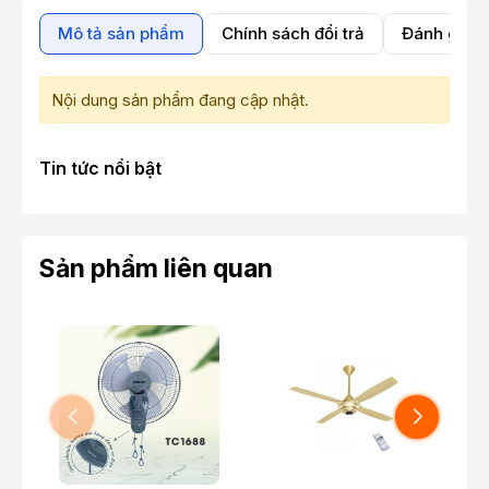
Mô tả sản phẩm
Chính sách đổi trả
Đánh giá 
Nội dung sản phẩm đang cập nhật.
Tin tức nổi bật
Sản phẩm liên quan