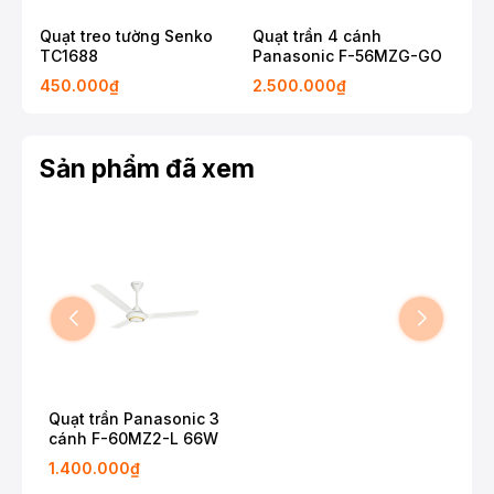
Quạt treo tường Senko
Quạt trần 4 cánh
Quạ
TC1688
Panasonic F-56MZG-GO
VY
450.000₫
2.500.000₫
80
Sản phẩm đã xem
Quạt trần Panasonic 3
cánh F-60MZ2-L 66W
1.400.000₫