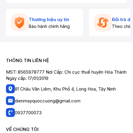
Thương hiệu uy tín
Đổi trả d
Bảo hành chính hãng
Theo chín
THÔNG TIN LIÊN HỆ
MST: 8565978777 Nơi Cấp: Chi cục thuế huyện Hòa Thành
Ngày cấp: 17/01/2019
81 Châu Văn Liêm, Khu Phố 4, Long Hoa, Tây Ninh
dienmayquoccuong@gmail.com
0937700073
VỀ CHÚNG TÔI