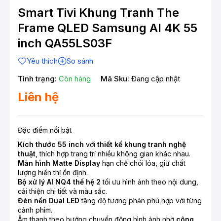
Smart Tivi Khung Tranh The
Frame QLED Samsung AI 4K 55
inch QA55LS03F
Yêu thích
So sánh
Tình trạng:
Còn hàng
Mã Sku:
Đang cập nhật
Liên hệ
Đặc điểm nổi bật
Kích thước 55 inch
với
thiết kế khung tranh nghệ
thuật
, thích hợp trang trí nhiều không gian khác nhau.
Màn hình Matte Display
hạn chế chói lóa, giữ chất
lượng hiển thị ổn định.
Bộ xử lý AI NQ4 thế hệ 2
tối ưu hình ảnh theo nội dung,
cải thiện chi tiết và màu sắc.
Đèn nền Dual LED
tăng độ tương phản phù hợp với từng
cảnh phim.
Âm thanh theo hướng chuyển động hình ảnh nhờ
công