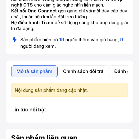
nghệ OTS
cho cảm giác nghe nhìn liền mạch.
Kết nối One Connect
gọn gàng chỉ với một dây cáp duy
nhất, thuận tiện khi lắp đặt treo tường.
Hệ điều hành Tizen
dễ sử dụng cùng kho ứng dụng giải
trí đa dạng.
Sản phẩm hiện có
19
người thêm vào giỏ hàng,
9
người đang xem.
Mô tả sản phẩm
Chính sách đổi trả
Đánh giá 
Nội dung sản phẩm đang cập nhật.
Tin tức nổi bật
Sản phẩm liên quan