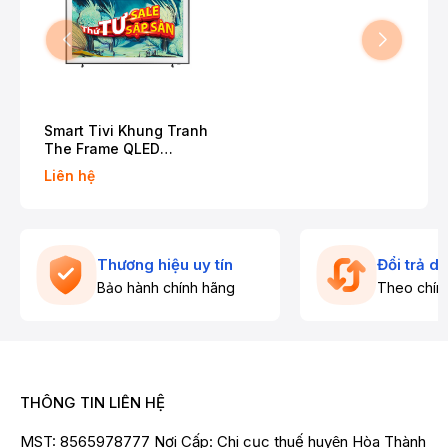
Smart Tivi Khung Tranh
The Frame QLED
Samsung AI 4K 55 inch
Liên hệ
QA55LS03F
Thương hiệu uy tín
Đổi trả d
Bảo hành chính hãng
Theo chín
THÔNG TIN LIÊN HỆ
MST: 8565978777 Nơi Cấp: Chi cục thuế huyện Hòa Thành