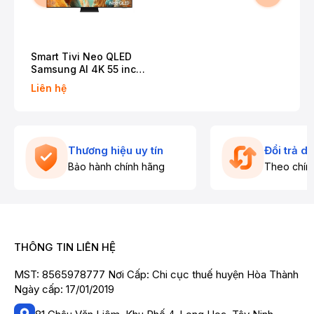
Smart Tivi Neo QLED
Samsung AI 4K 55 inch
QA55QN70F
Liên hệ
Thương hiệu uy tín
Đổi trả d
Bảo hành chính hãng
Theo chín
THÔNG TIN LIÊN HỆ
MST: 8565978777 Nơi Cấp: Chi cục thuế huyện Hòa Thành
Ngày cấp: 17/01/2019