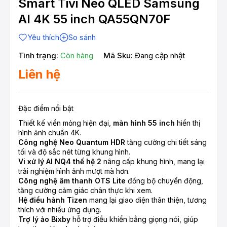
Smart Tivi Neo QLED Samsung
AI 4K 55 inch QA55QN70F
Yêu thích
So sánh
Tình trạng:
Còn hàng
Mã Sku:
Đang cập nhật
Liên hệ
Đặc điểm nổi bật
Thiết kế viền mỏng hiện đại,
màn hình 55 inch
hiển thị
hình ảnh chuẩn 4K.
Công nghệ Neo Quantum HDR
tăng cường chi tiết sáng
tối và độ sắc nét từng khung hình.
Vi xử lý AI NQ4 thế hệ 2
nâng cấp khung hình, mang lại
trải nghiệm hình ảnh mượt mà hơn.
Công nghệ âm thanh OTS Lite
đồng bộ chuyển động,
tăng cường cảm giác chân thực khi xem.
Hệ điều hành Tizen
mang lại giao diện thân thiện, tương
thích với nhiều ứng dụng.
Trợ lý ảo Bixby
hỗ trợ điều khiển bằng giọng nói, giúp