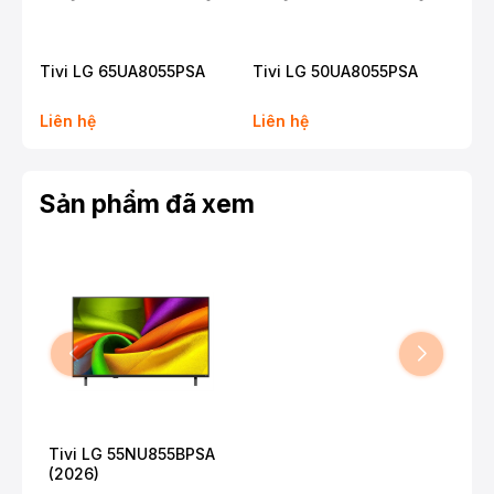
Tivi LG 65UA8055PSA
Tivi LG 50UA8055PSA
Tiv
Liên hệ
Liên hệ
Liê
Sản phẩm đã xem
Tivi LG 55NU855BPSA
(2026)