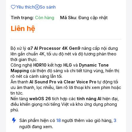
Yêu thích
So sánh
Tình trạng:
Còn hàng
Mã Sku:
Đang cập nhật
Liên hệ
Bộ xử lý
α7 AI Processor 4K Gen9
nâng cấp nội dung
lên gần chuẩn 4K, tối ưu độ nét và độ tương phản theo
thời gian thực.
Công nghệ
HDR10
kết hợp
HLG
và
Dynamic Tone
Mapping
cải thiện độ sáng và chi tiết từng vùng, hiển thị
rõ nét cả cảnh sáng lẫn tối.
Âm thanh
AI Sound Pro và Clear Voice Pro
tự động tối
ưu âm thanh, lọc nhiễu, làm rõ lời thoại khi xem phim hoặc
tin tức.
Nền tảng
webOS 26
tích hợp các
tính năng AI
hiện đại,
điều khiển giọng nói tiếng Việt và kho ứng dụng phong
phú.
Sản phẩm hiện có
18
người thêm vào giỏ hàng,
3
người đang xem.