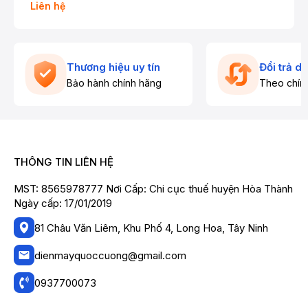
Liên hệ
Thương hiệu uy tín
Đổi trả d
Bảo hành chính hãng
Theo chín
THÔNG TIN LIÊN HỆ
MST: 8565978777 Nơi Cấp: Chi cục thuế huyện Hòa Thành
Ngày cấp: 17/01/2019
81 Châu Văn Liêm, Khu Phố 4, Long Hoa, Tây Ninh
dienmayquoccuong@gmail.com
0937700073