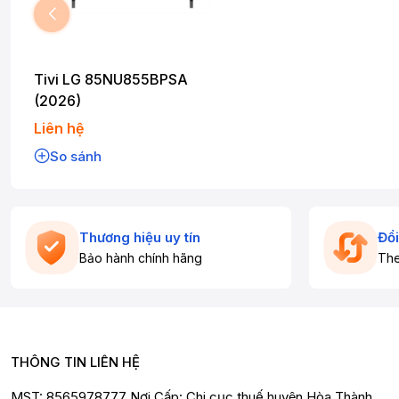
Tivi LG 85NU855BPSA
(2026)
Liên hệ
So sánh
Thương hiệu uy tín
Đổi
Bảo hành chính hãng
The
THÔNG TIN LIÊN HỆ
MST: 8565978777 Nơi Cấp: Chi cục thuế huyện Hòa Thành