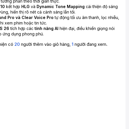
 tương phản theo thời gian thực.
R10
kết hợp
HLG
và
Dynamic Tone Mapping
cải thiện độ sáng
vùng, hiển thị rõ nét cả cảnh sáng lẫn tối.
und Pro và Clear Voice Pro
tự động tối ưu âm thanh, lọc nhiễu,
 khi xem phim hoặc tin tức.
S 26
tích hợp các
tính năng AI
hiện đại, điều khiển giọng nói
ho ứng dụng phong phú.
hiện có
20
người thêm vào giỏ hàng,
1
người đang xem.