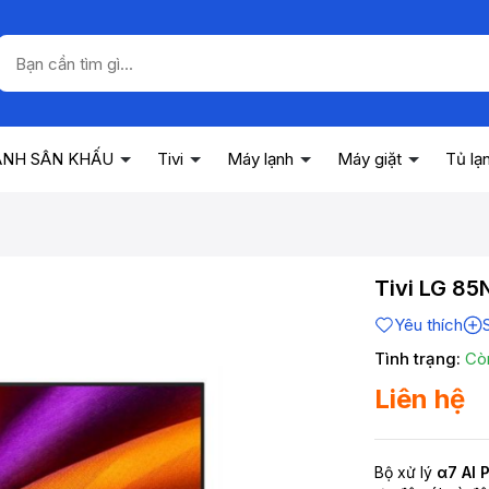
ANH SÂN KHẤU
Tivi
Máy lạnh
Máy giặt
Tủ lạ
Tivi LG 8
Yêu thích
Tình trạng:
Cò
Liên hệ
Bộ xử lý
α7 AI 