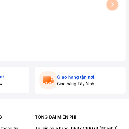
ạt
Giao hàng tận nơi
c
Giao hàng Tây Ninh
G
TỔNG ĐÀI MIỄN PHÍ
t thông tin
Tư vấn mua hàng:
0937700073
(Nhánh 1)