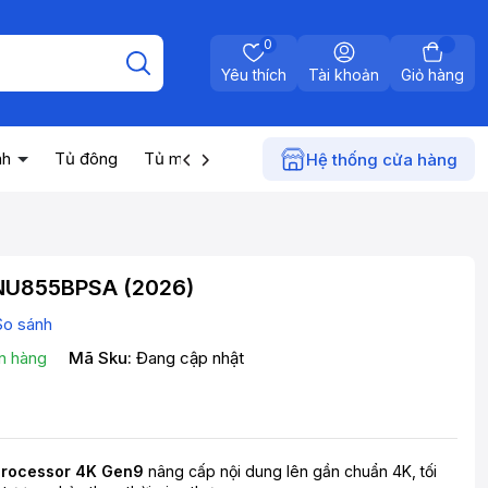
0
Yêu thích
Tài khoản
Giỏ hàng
nh
Tủ đông
Tủ mát
Máy nước nóng
Điện gia dụn
Hệ thống cửa hàng
5NU855BPSA (2026)
So sánh
n hàng
Mã Sku:
Đang cập nhật
Processor 4K Gen9
nâng cấp nội dung lên gần chuẩn 4K, tối