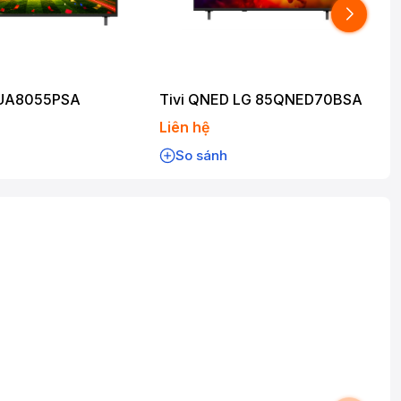
5UA8055PSA
Tivi QNED LG 85QNED70BSA
Liên hệ
L
So sánh