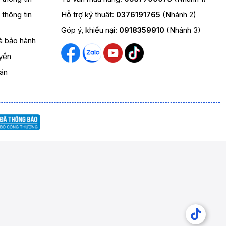
t thông tin
Hỗ trợ kỹ thuật:
0376191765
(Nhánh 2)
Góp ý, khiếu nại:
0918359910
(Nhánh 3)
và bảo hành
yển
oán