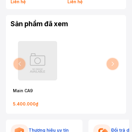
Liên hệ
Liên hệ
Liê
Sản phẩm đã xem
Main CA9
5.400.000₫
Thương hiệu uy tín
Đổi trả d