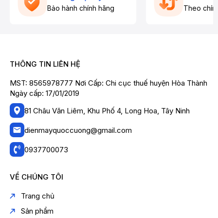
Bảo hành chính hãng
Theo chín
THÔNG TIN LIÊN HỆ
MST: 8565978777 Nơi Cấp: Chi cục thuế huyện Hòa Thành
Ngày cấp: 17/01/2019
81 Châu Văn Liêm, Khu Phố 4, Long Hoa, Tây Ninh
dienmayquoccuong@gmail.com
0937700073
VỀ CHÚNG TÔI
Trang chủ
Sản phẩm