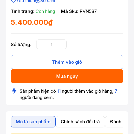
Yêu thích
So sánh
Tình trạng:
Còn hàng
Mã Sku:
PVN587
5.400.000₫
Số lượng:
Thêm vào giỏ
Mua ngay
Sản phẩm hiện có
11
người thêm vào giỏ hàng,
7
người đang xem.
Mô tả sản phẩm
Chính sách đổi trả
Đánh giá 