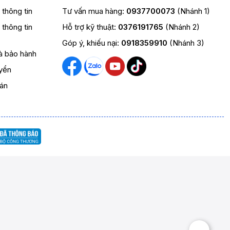
t thông tin
Tư vấn mua hàng:
0937700073
(Nhánh 1)
t thông tin
Hỗ trợ kỹ thuật:
0376191765
(Nhánh 2)
Góp ý, khiếu nại:
0918359910
(Nhánh 3)
và bảo hành
yển
oán