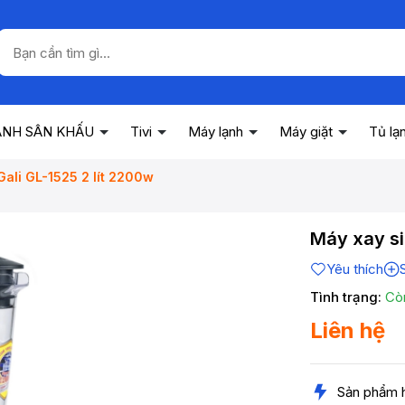
ANH SÂN KHẤU
Tivi
Máy lạnh
Máy giặt
Tủ lạ
Gali GL-1525 2 lít 2200w
Máy xay si
Yêu thích
Tình trạng:
Cò
Liên hệ
Sản phẩm 