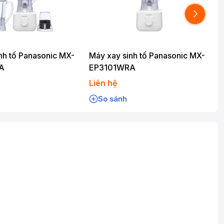
nh tố Panasonic MX-
Máy xay sinh tố Panasonic MX-
M
A
EP3101WRA
Liên hệ
L
So sánh