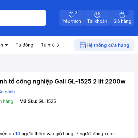
0
Yêu thích
Tài khoản
Giỏ hàng
nh
Tủ đông
Tủ mát
Máy nước nóng
Điện gia dụn
Hệ thống cửa hàng
nh tố công nghiệp Gali GL-1525 2 lít 2200w
So sánh
n hàng
Mã Sku:
GL-1525
hiện có
10
người thêm vào giỏ hàng,
7
người đang xem.