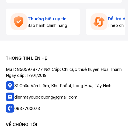
Thương hiệu uy tín
Đổi trả d
Bảo hành chính hãng
Theo chín
THÔNG TIN LIÊN HỆ
MST: 8565978777 Nơi Cấp: Chi cục thuế huyện Hòa Thành
Ngày cấp: 17/01/2019
81 Châu Văn Liêm, Khu Phố 4, Long Hoa, Tây Ninh
dienmayquoccuong@gmail.com
0937700073
VỀ CHÚNG TÔI