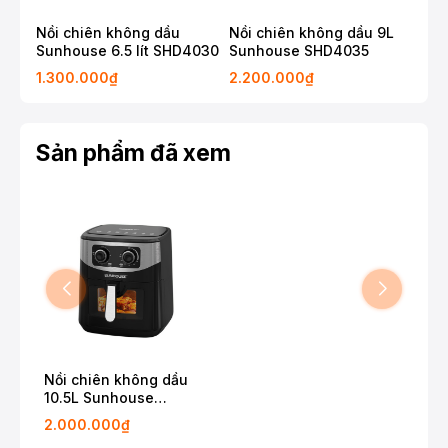
Nồi chiên không dầu
Nồi chiên không dầu 9L
Nồ
Sunhouse 6.5 lít SHD4030
Sunhouse SHD4035
Su
1.300.000₫
2.200.000₫
1.5
Sản phẩm đã xem
Nồi chiên không dầu
10.5L Sunhouse
SHD4038
2.000.000₫