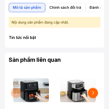
Mô tả sản phẩm
Chính sách đổi trả
Đánh giá 
Nội dung sản phẩm đang cập nhật.
Tin tức nổi bật
Sản phẩm liên quan