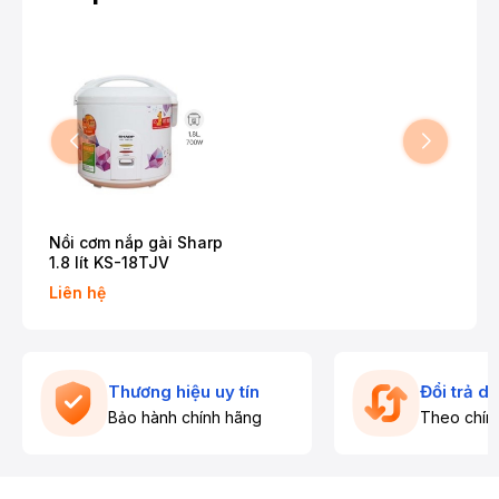
Nồi cơm nắp gài Sharp
1.8 lít KS-18TJV
Liên hệ
Thương hiệu uy tín
Đổi trả d
Bảo hành chính hãng
Theo chín