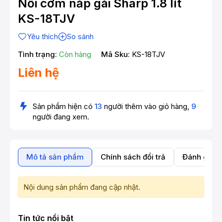
Nồi cơm nắp gài Sharp 1.8 lít
KS-18TJV
Yêu thích
So sánh
Tình trạng:
Còn hàng
Mã Sku:
KS-18TJV
Liên hệ
Sản phẩm hiện có
13
người thêm vào giỏ hàng,
9
người đang xem.
Mô tả sản phẩm
Chính sách đổi trả
Đánh giá 
Nội dung sản phẩm đang cập nhật.
Tin tức nổi bật