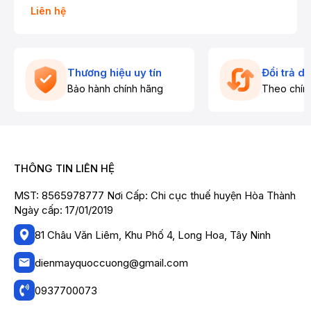
Liên hệ
Thương hiệu uy tín
Đổi trả d
Bảo hành chính hãng
Theo chín
THÔNG TIN LIÊN HỆ
MST: 8565978777 Nơi Cấp: Chi cục thuế huyện Hòa Thành
Ngày cấp: 17/01/2019
81 Châu Văn Liêm, Khu Phố 4, Long Hoa, Tây Ninh
dienmayquoccuong@gmail.com
0937700073