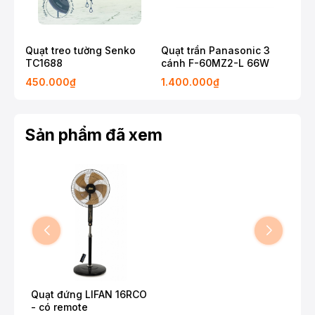
Quạt treo tường Senko
Quạt trần Panasonic 3
Quạ
TC1688
cánh F-60MZ2-L 66W
Pan
450.000₫
1.400.000₫
2.5
Sản phẩm đã xem
Quạt đứng LIFAN 16RCO
- có remote