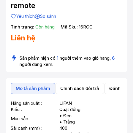
remote
Yêu thích
So sánh
Tình trạng:
Còn hàng
Mã Sku:
16RCO
Liên hệ
Sản phẩm hiện có
1
người thêm vào giỏ hàng,
6
người đang xem.
Mô tả sản phẩm
Chính sách đổi trả
Đánh giá 
Hãng sản xuất :
LIFAN
Kiểu :
Quạt đứng
• Đen
Màu sắc :
• Trắng
Sải cánh (mm) :
400