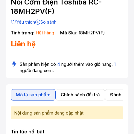
Nồi Cơm Điện Toshiba RC-
18MH2PV(F)
Yêu thích
So sánh
Tình trạng:
Hết hàng
Mã Sku:
18MH2PV(F)
Liên hệ
Sản phẩm hiện có
4
người thêm vào giỏ hàng,
1
người đang xem.
Mô tả sản phẩm
Chính sách đổi trả
Đánh giá 
Nội dung sản phẩm đang cập nhật.
Tin tức nổi bật