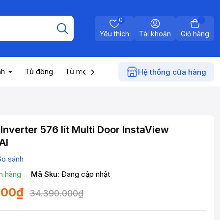
0
Yêu thích
Tài khoản
Giỏ hàng
nh
Tủ đông
Tủ mát
Máy nước nóng
Điện gia dụn
Hệ thống cửa hàng
Inverter 576 lít Multi Door InstaView
AI
So sánh
n hàng
Mã Sku:
Đang cập nhật
000₫
34.390.000₫