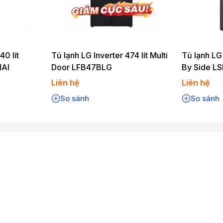
40 lít
Tủ lạnh LG Inverter 474 lít Multi
Tủ lạnh LG 
MAI
Door LFB47BLG
By Side L
Liên hệ
Liên hệ
So sánh
So sánh