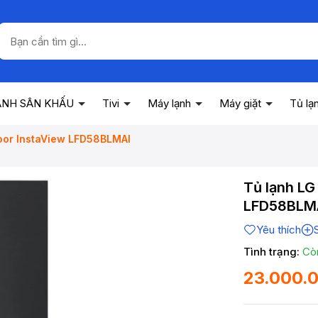
ANH SÂN KHẤU
Tivi
Máy lạnh
Máy giặt
Tủ lạ
 Door InstaView LFD58BLMAI
Tủ lạnh LG 
LFD58BLM
Yêu thích
Tình trạng:
Cò
23.000.