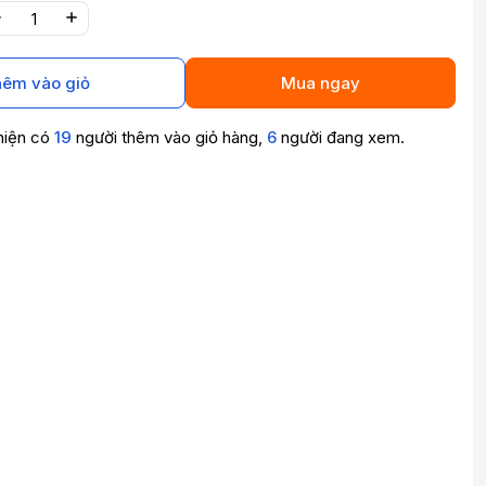
êm vào giỏ
Mua ngay
hiện có
19
người thêm vào giỏ hàng,
6
người đang xem.