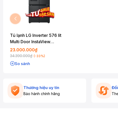
Tủ lạnh LG Inverter 576 lít
Multi Door InstaView
LFD58BLMAI
23.000.000₫
34.390.000₫
(-33%)
So sánh
Thương hiệu uy tín
Đổi
Bảo hành chính hãng
The