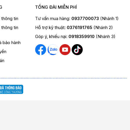
G
TỔNG ĐÀI MIỄN PHÍ
t thông tin
Tư vấn mua hàng:
0937700073
(Nhánh 1)
t thông tin
Hỗ trợ kỹ thuật:
0376191765
(Nhánh 2)
Góp ý, khiếu nại:
0918359910
(Nhánh 3)
và bảo hành
yển
oán