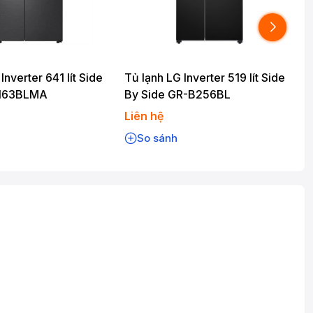
Inverter 641 lít Side
Tủ lạnh LG Inverter 519 lít Side
T
SI63BLMA
By Side GR-B256BL
Liên hệ
7
So sánh